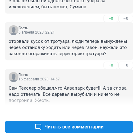
У нас не было ни одного честного губера за 
исключением, быть может, Сумина
+0
–0
Гость
6 апреля 2023, 22:21
оторвали кусок от тротуара, люди теперь вынуждены 
через остановку ходить или через газон, неужели это 
законно огораживать территорию тротуара?
+0
–0
Гость
16 февраля 2023, 14:57
Сам Текслер обещал,что Аквапарк будет!!! А за слова 
надо отвечать! Все деревья вырубили и ничего не 
построили! Жесть.
+0
–0
Читать все комментарии