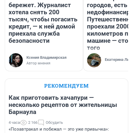
бережет. Журналист
городов, есть
хотела снять 200
недофинансиро
тысяч, чтобы погасить
Путешественн
кредит, — к ней домой
проехали 2000
приехала служба
километров по 
безопасности
машине — стои
того
Ксения Владимирская
Екатерина Лит
Автор мнения
РЕКОМЕНДУЕМ
Как приготовить хачапури —
несколько рецептов от жительницы
Барнаула
4 часа
2 166
Обсудить
«Позавтракал и побежал — это уже привычка»: