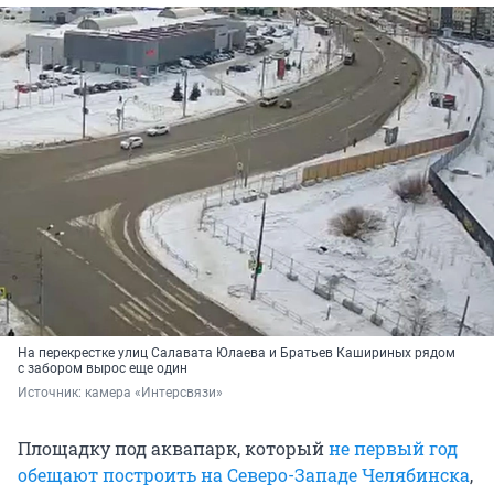
На перекрестке улиц Салавата Юлаева и Братьев Кашириных рядом
с забором вырос еще один
Источник: 
камера «Интерсвязи»
Площадку под аквапарк, который
не первый год
обещают построить на Северо-Западе Челябинска
,