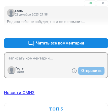
+0
–0
назначать российскую пенсию на основании 
договора между Россией и Таджикистаном о 
Гость
пенсионном обеспечении. Этот договор не 
28 декабря 2023, 21:58
соответствует и противоречит конституции России о 
Родина тебя не забудет, но и не вспомнит...
пенсионном обеспечении граждан. Не 
предусматривает то что все граждане союзных стран 
+0
–0
считались гражданами СССР а не Таджикской ССР 
или УССР. ВСЕ люди которые вышли на пенсию в 
Читать все комментарии
период СССР и приняли гражданство России не 
зависимо от время приобретения гражданства имеют 
право на пенсию РФ, так как РФ является 
правопреемником СССР.
Гость
Отправить
Войти
Новости СМИ2
ТОП 5