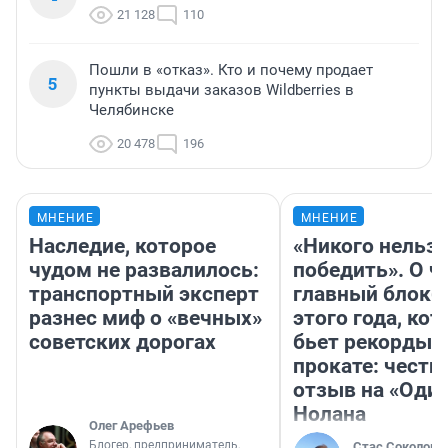
21 128
110
Пошли в «отказ». Кто и почему продает
5
пункты выдачи заказов Wildberries в
Челябинске
20 478
196
МНЕНИЕ
МНЕНИЕ
Наследие, которое
«Никого нельз
чудом не развалилось:
победить». О ч
транспортный эксперт
главный блокб
разнес миф о «вечных»
этого года, ко
советских дорогах
бьет рекорды 
прокате: честн
отзыв на «Оди
Нолана
Олег Арефьев
Блогер, предприниматель,
Стас Соколов