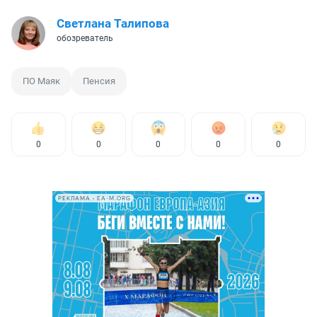
Светлана Талипова
обозреватель
ПО Маяк
Пенсия
0
0
0
0
0
РЕКЛАМА • EA-M.ORG