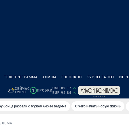
ТЕЛЕПРОГРАММА
АФИША
ГОРОСКОП
КУРСЫ ВАЛЮТ
ИГР
USD 82,17
СЕЙЧАС
1
ПРОБКИ
+20°C
EUR 94,84
у бойца развели с мужем без ее ведома
С чего начать новую жизнь
БЛЕМА