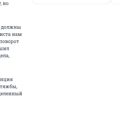
, но
ы должны
листа нам
 поворот
ешил
ела,
анция
 тяжбы,
еделенный