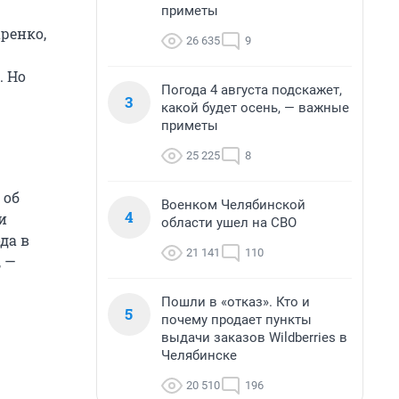
приметы
ренко,
26 635
9
. Но
Погода 4 августа подскажет,
3
какой будет осень, — важные
приметы
25 225
8
 об
Военком Челябинской
4
и
области ушел на СВО
да в
21 141
110
, —
Пошли в «отказ». Кто и
5
почему продает пункты
выдачи заказов Wildberries в
Челябинске
20 510
196