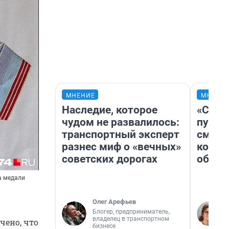
МНЕНИЕ
МНЕНИ
Наследие, которое
«Спут
чудом не развалилось:
пургу»
транспортный эксперт
смерт
разнес миф о «вечных»
котор
советских дорогах
обнар
а медали
Олег Арефьев
Блогер, предприниматель,
владелец в транспортном
чено, что
бизнесе