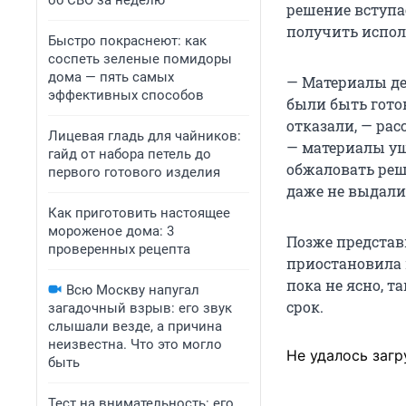
об СВО за неделю
решение вступае
получить испол
Быстро покраснеют: как
соспеть зеленые помидоры
дома — пять самых
— Материалы де
эффективных способов
были быть гото
отказали, — рас
Лицевая гладь для чайников:
— материалы у
гайд от набора петель до
обжаловать реше
первого готового изделия
даже не выдали
Как приготовить настоящее
мороженое дома: 3
Позже представ
проверенных рецепта
приостановила 
пока не ясно, 
Всю Москву напугал
срок.
загадочный взрыв: его звук
слышали везде, а причина
неизвестна. Что это могло
Не удалось загр
быть
Тест на внимательность: его