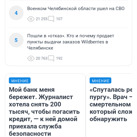
Военком Челябинской области ушел на СВО
4
21 255
107
Пошли в «отказ». Кто и почему продает
5
пункты выдачи заказов Wildberries в
Челябинске
20 763
192
МНЕНИЕ
МНЕНИЕ
Мой банк меня
«Спуталась реч
бережет. Журналист
пургу». Врач — 
хотела снять 200
смертельном д
тысяч, чтобы погасить
который слож
кредит, — к ней домой
обнаружить
приехала служба
безопасности