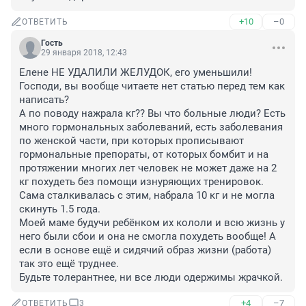
+10
–0
ОТВЕТИТЬ
Гость
29 января 2018, 12:43
Елене НЕ УДАЛИЛИ ЖЕЛУДОК, его уменьшили! 
Господи, вы вообще читаете нет статью перед тем как 
написать? 

А по поводу нажрала кг?? Вы что больные люди? Есть 
много гормональных заболеваний, есть заболевания 
по женской части, при которых прописывают 
гормональные препораты, от которых бомбит и на 
протяжении многих лет человек не может даже на 2 
кг похудеть без помощи изнуряющих тренировок. 
Сама сталкивалась с этим, набрала 10 кг и не могла 
скинуть 1.5 года.

Моей маме будучи ребёнком их кололи и всю жизнь у 
него были сбои и она не смогла похудеть вообще! А 
если в основе ещё и сидячий образ жизни (работа) 
так это ещё труднее. 

Будьте толерантнее, ни все люди одержимы жрачкой.
+4
–7
ОТВЕТИТЬ
3