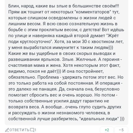
Блин, народ, какие вы злые в большинстве своём!!! 
Прям аж тошнит от некоторых "комментаторов" тут, 
которые слишком осведомлены о жизни людей с 
лишним весом. Я всю свою сознательную жизнь в 
борьбе с этим проклятым весом, с детства! Вот идёшь 
по улице и наверняка каждый второй думает "Жрёт 
поди круглосуточно". Хотя, за мои 30 с хвостиком лет, 
у меня выработался иммунитет к таким людям))) 
Какие же вы ущербные в своих скорых выводах и 
развешивании ярлыков. Злые. Желчные. А героиня - 
счастливая мама и жена. Хотя некоторым этот факт, 
видимо, покоя не даёт))) И она постройнеет, 
обязательно. Проблема - удержать потом этот вес. Но 
это только работа на собой постоянная. И операция - 
это далеко не панацея. Да, сначала она, безусловно 
помогает сбросить вес и очень хорошо. Но потом - 
только собственные усилия дадут гарантию не 
возврата веса. А вообще...очень глупо судить других 
и рассуждать о жизни незнакомого человека, в 
собственной лучше разберитесь, "идеальные люди" )))
+2
–5
ОТВЕТИТЬ
1