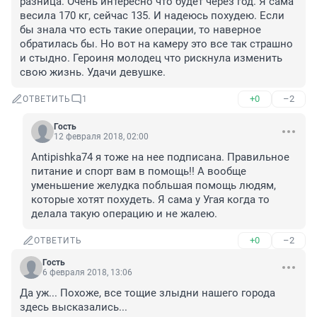
разница. Очень интересно что будет через год. Я сама 
весила 170 кг, сейчас 135. И надеюсь похудею. Если 
бы знала что есть такие операции, то наверное 
обратилась бы. Но вот на камеру это все так страшно 
и стыдно. Героиня молодец что рискнула изменить 
свою жизнь. Удачи девушке.
+0
–2
ОТВЕТИТЬ
1
Гость
12 февраля 2018, 02:00
Antipishka74 я тоже на нее подписана. Правильное 
питание и спорт вам в помощь!! А вообще 
уменьшение желудка побльшая помощь людям, 
которые хотят похудеть. Я сама у Угая когда то 
делала такую операцию и не жалею.
+0
–2
ОТВЕТИТЬ
Гость
6 февраля 2018, 13:06
Да уж... Похоже, все тощие злыдни нашего города 
здесь высказались...