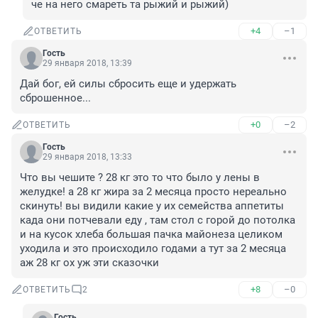
че на него смареть та рыжий и рыжий)
+4
–1
ОТВЕТИТЬ
Гость
29 января 2018, 13:39
Дай бог, ей силы сбросить еще и удержать 
сброшенное...
+0
–2
ОТВЕТИТЬ
Гость
29 января 2018, 13:33
Что вы чешите ? 28 кг это то что было у лены в 
желудке! а 28 кг жира за 2 месяца просто нереально 
скинуть! вы видили какие у их семейства аппетиты 
када они потчевали еду , там стол с горой до потолка 
и на кусок хлеба большая пачка майонеза целиком 
уходила и это происходило годами а тут за 2 месяца 
аж 28 кг ох уж эти сказочки
+8
–0
ОТВЕТИТЬ
2
Гость