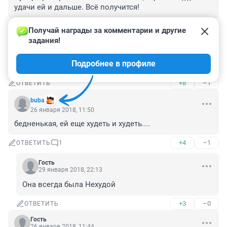
удачи ей и дальше. Всё получится!
+4
–5
ОТВЕТИТЬ
Получай награды за комментарии и другие 
задания!
Гость
26 января 2018, 12:21
Подробнее в профиле
Макияж отличный! Визажисту Юлии респект.
+8
–1
ОТВЕТИТЬ
buba
26 января 2018, 11:50
бедненькая, ей еще худеть и худеть....
+4
–1
ОТВЕТИТЬ
1
Гость
29 января 2018, 22:13
Она всегда была Нехудой
+3
–0
ОТВЕТИТЬ
Гость
26 января 2018, 11:44