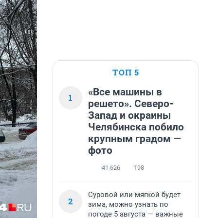
ТОП 5
«Все машины в
1
решето». Северо-
Запад и окраины
Челябинска побило
крупным градом —
фото
41 626
198
Суровой или мягкой будет
2
зима, можно узнать по
погоде 5 августа — важные