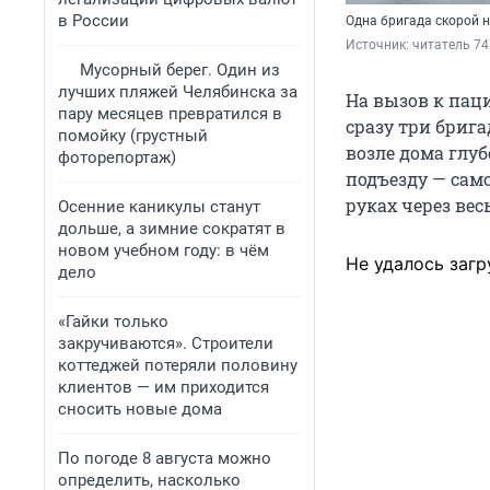
в России
Одна бригада скорой 
Источник: 
читатель 74
Мусорный берег. Один из
лучших пляжей Челябинска за
На вызов к пац
пару месяцев превратился в
сразу три бриг
помойку (грустный
возле дома глуб
фоторепортаж)
подъезду — сам
руках через вес
Осенние каникулы станут
дольше, а зимние сократят в
новом учебном году: в чём
Не удалось загр
дело
«Гайки только
закручиваются». Строители
коттеджей потеряли половину
клиентов — им приходится
сносить новые дома
По погоде 8 августа можно
определить, насколько