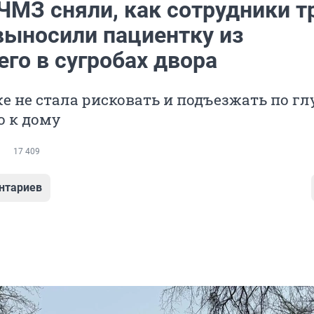
ЧМЗ сняли, как сотрудники т
выносили пациентку из
го в сугробах двора
е не стала рисковать и подъезжать по гл
о к дому
17 409
нтариев