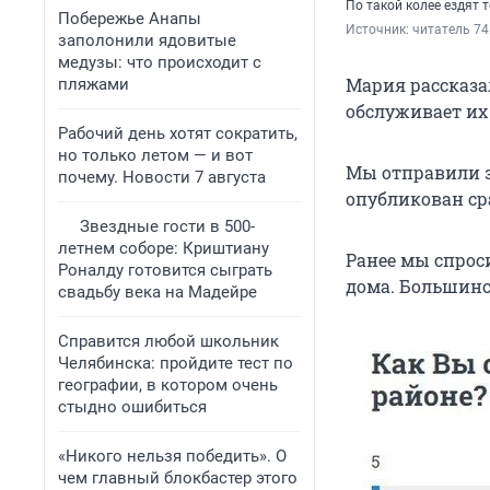
По такой колее ездят 
Побережье Анапы
Источник: 
читатель 74
заполонили ядовитые
медузы: что происходит с
Мария рассказал
пляжами
обслуживает их 
Рабочий день хотят сократить,
но только летом — и вот
Мы отправили з
почему. Новости 7 августа
опубликован сра
Звездные гости в 500-
летнем соборе: Криштиану
Ранее мы спрос
Роналду готовится сыграть
дома. Большин
свадьбу века на Мадейре
Справится любой школьник
Челябинска: пройдите тест по
географии, в котором очень
стыдно ошибиться
«Никого нельзя победить». О
чем главный блокбастер этого