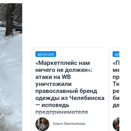
МНЕНИЕ
МНЕНИ
«Маркетплейс нам
«Поку
ничего не должен»:
мешке
атаки на WB
предп
уничтожили
Тюмен
православный бренд
реаль
одежды из Челябинска
бизне
— исповедь
дешев
предпринимателя
Ольга Емельянова