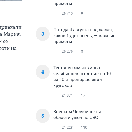
приметы
26 710
9
 приехали
Погода 4 августа подскажет,
3
а Мария,
какой будет осень, — важные
к ее
приметы
ести на
25 275
8
Тест для самых умных
4
челябинцев: ответьте на 10
из 10 и проверьте свой
кругозор
21 871
17
Военком Челябинской
5
области ушел на СВО
21 228
110