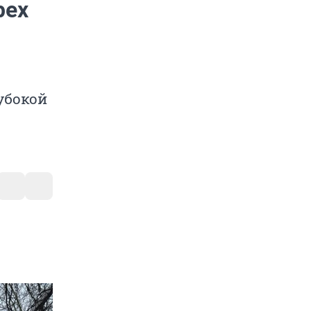
рех
убокой