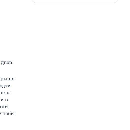
 двор.
оры не
 идти
е, я
ли в
шины
 чтобы