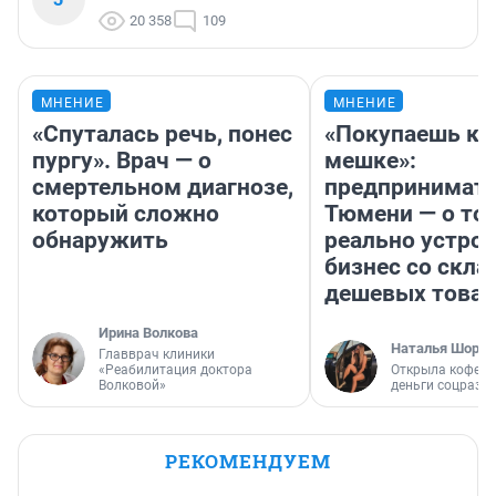
20 358
109
МНЕНИЕ
МНЕНИЕ
«Спуталась речь, понес
«Покупаешь ко
пургу». Врач — о
мешке»:
смертельном диагнозе,
предпринимате
который сложно
Тюмени — о том
обнаружить
реально устро
бизнес со скл
дешевых това
Ирина Волкова
Наталья Шорох
Главврач клиники
«Реабилитация доктора
Открыла кофейн
Волковой»
деньги соцразв
РЕКОМЕНДУЕМ