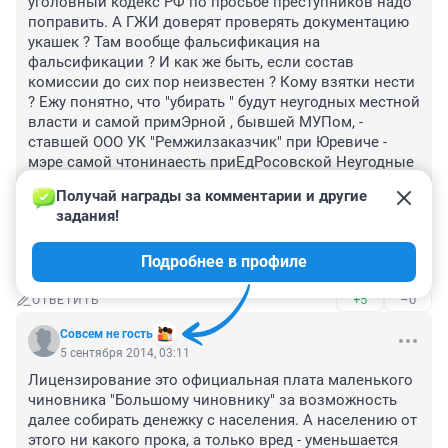
уголовный кодекс РФ по просьбе преступников надо 
поправить. А ГЖИ доверят проверять документацию 
укашек ? Там вообще фальсификация на 
фальсификации ? И как же быть, если состав 
комиссии до сих пор неизвестен ? Кому взятки нести 
? Ежу понятно, что "убирать " будут неугодных местной 
власти и самой примЭрной , бывшей МУПом, - 
ставшей ООО УК "Ремжилзаказчик" при Юревиче - 
мэре самой чтонинаесть приЕдРосовской Неугодные 
- это те, кто не заносит ?Самый отстойный сайт, у 
Получай награды за комментарии и другие 
Ремжилзаказчика с Елькина ? .Вершинина - в 
задания!
председатели комиссии. Вот бы в онлайн - режиме 
посмотреть эту самую сдачу экзаменов владельцами 
Подробнее в профиле
ука .
+5
–0
ОТВЕТИТЬ
Совсем не гость
5 сентября 2014, 03:11
Лицензирование это официальная плата маленького 
чиновника "Большому чиновнику" за возможность 
далее собирать денежку с населения. А населению от 
этого ни какого прока, а только вред - уменьшается 