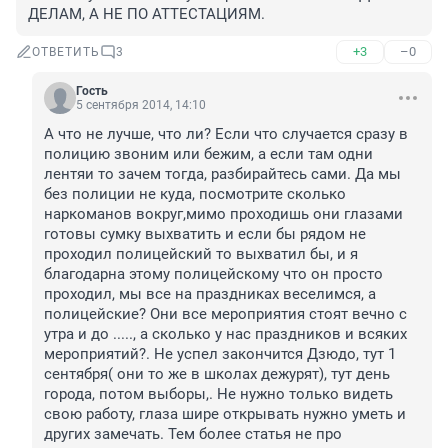
ДЕЛАМ, А НЕ ПО АТТЕСТАЦИЯМ.
+3
–0
ОТВЕТИТЬ
3
Гость
5 сентября 2014, 14:10
А что не лучше, что ли? Если что случается сразу в 
полицию звоним или бежим, а если там одни 
лентяи то зачем тогда, разбирайтесь сами. Да мы 
без полиции не куда, посмотрите сколько 
наркоманов вокруг,мимо проходишь они глазами 
готовы сумку выхватить и если бы рядом не 
проходил полицейский то выхватил бы, и я 
благодарна этому полицейскому что он просто 
проходил, мы все на праздниках веселимся, а 
полицейские? Они все мероприятия стоят вечно с 
утра и до ....., а сколько у нас праздников и всяких 
мероприятий?. Не успел закончится Дзюдо, тут 1 
сентября( они то же в школах дежурят), тут день 
города, потом выборы,. Не нужно только видеть 
свою работу, глаза шире открывать нужно уметь и 
других замечать. Тем более статья не про 