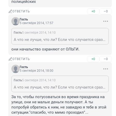
полицейских
+0
–0
ОТВЕТИТЬ
Гость
5 сентября 2014, 17:57
Гость
5 сентября 2014, 14:10
А что не лучше, что ли? Если что случается сразу в полицию звоним или бежим, а если там одни лентяи то зачем тогда, разбирайтесь сами. Да мы без полиции не куда, посмотрите сколько наркоманов вокруг,мимо проходишь они глазами готовы сумку выхватить и если бы рядом не проходил полицейский то выхватил бы, и я благодарна этому полицейскому что он просто проходил, мы все на праздниках веселимся, а полицейские? Они все мероприятия стоят вечно с утра и до ....., а сколько у нас праздников и всяких мероприятий?. Не успел закончится Дзюдо, тут 1 сентября( они то же в школах дежурят), тут день города, потом выборы,. Не нужно только видеть свою работу, глаза шире открывать нужно уметь и других замечать. Тем более статья не про полицейских
они начальство охраняют от ОЛЬГИ.
+0
–0
ОТВЕТИТЬ
Гость
5 сентября 2014, 18:00
Гость
5 сентября 2014, 14:10
А что не лучше, что ли? Если что случается сразу в полицию звоним или бежим, а если там одни лентяи то зачем тогда, разбирайтесь сами. Да мы без полиции не куда, посмотрите сколько наркоманов вокруг,мимо проходишь они глазами готовы сумку выхватить и если бы рядом не проходил полицейский то выхватил бы, и я благодарна этому полицейскому что он просто проходил, мы все на праздниках веселимся, а полицейские? Они все мероприятия стоят вечно с утра и до ....., а сколько у нас праздников и всяких мероприятий?. Не успел закончится Дзюдо, тут 1 сентября( они то же в школах дежурят), тут день города, потом выборы,. Не нужно только видеть свою работу, глаза шире открывать нужно уметь и других замечать. Тем более статья не про полицейских
За то, чтобы потусоваться во время праздника на 
улице, они не малые деньги получают. А ты 
попробуй обратись к ним, не завидую я тебе в этой 
ситуации."спасибо, что мимо проходил"...