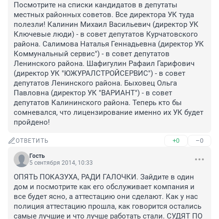
Посмотрите на списки кандидатов в депутаты 
местных районных советов. Все директора УК туда 
полезли! Калинин Михаил Васильевич (директор УК 
Ключевые люди) - в совет депутатов Курчатовского 
района. Салимова Наталья Геннадьевна (директор УК 
Коммунальный сервис") - в совет депутатов 
Ленинского района. Шафигулин Рафаил Гарифович 
(директор УК "ЮЖУРАЛСТРОЙСЕРВИС") - в совет 
депутатов Ленинского района. Быховец Ольга 
Павловна (директор УК "ВАРИАНТ") - в совет 
депутатов Калининского района. Теперь кто бы 
сомневался, что лицензирование именно их УК будет 
пройдено!
+0
–0
ОТВЕТИТЬ
Гость
5 сентября 2014, 10:33
ОПЯТЬ ПОКАЗУХА, РАДИ ГАЛОЧКИ. Зайдите в один 
дом и посмотрите как его обслуживает компания и 
все будет ясно, а аттестацию они сделают. Как у нас 
полиция аттестацию прошла, как говорится остались 
самые лучшие и что лучше работать стали. СУДЯТ ПО 