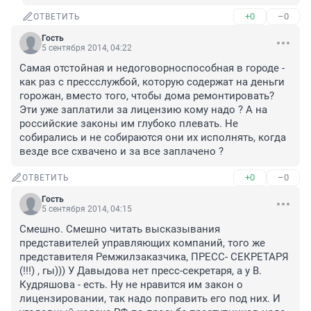
+0
–0
ОТВЕТИТЬ
Гость
5 сентября 2014, 04:22
Самая отстойная и недоговорноспособная в городе - 
как раз с прессслужбой, которую содержат на деньги 
горожан, вместо того, чтобы дома ремонтировать? 
Эти уже заплатили за лицензию кому надо ? А на 
российские законы им глубоко плевать. Не 
собирались и не собираются они их исполнять, когда 
везде все схвачено и за все заплачено ?
+0
–0
ОТВЕТИТЬ
Гость
5 сентября 2014, 04:15
Смешно. Смешно читать высказывания 
представителей управляющих компаний, того же 
представителя Ремжилзаказчика, ПРЕСС- СЕКРЕТАРЯ 
(!!!) , гы))) У Давыдова нет пресс-секретаря, а у В. 
Кудряшова - есть. Ну не нравится им закон о 
лицензировании, так надо поправить его под них. И 