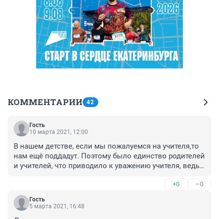
КОММЕНТАРИИ
42
Гость
10 марта 2021, 12:00
В нашем детстве, если мы пожалуемся на учителя,то 
нам ещё поддадут. Поэтому было единство родителей 
и учителей, что приводило к уважению учителя, ведь 
в классе не один ребенок и к каждому нужен подход, 
+0
–0
а порой и со своим не знаешь как 
поступить.Слишком много ненужных инструкций и 
Гость
бумаг в это время дерьмократии и нет воспитания в 
5 марта 2021, 16:48
духе добра и уважения