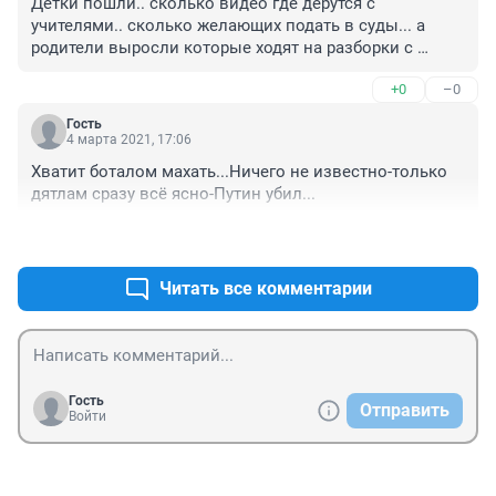
Детки пошли.. сколько видео где дерутся с 
учителями.. сколько желающих подать в суды... а 
родители выросли которые ходят на разборки с 
учителями... Обвинить в износилование уже не 
+0
–0
удивительно... я считаю что надо давать 
возможность нормальным детям учиться!! а тяжелым 
Гость
детям давать предупреждения 1-10 раз и переводить 
4 марта 2021, 17:06
на вечернее! Родителям об этом говорить, сижу в чате 
Хватит боталом махать...Ничего не известно-только 
родителей и охрненеваю от ума родителей... 
дятлам сразу всё ясно-Путин убил...
виноваты всегда школа и учитель..... особенно 
женщины жгут... ну и мужчины на разборки ходят 
+0
–0
если вдруг женщине скажешь что ее ребенок не прав! 
деградация.... 

Читать все комментарии
почему этих детей нельзя выгнать не понимаю!!! 
мешают всему классу!!!
Гость
Отправить
Войти