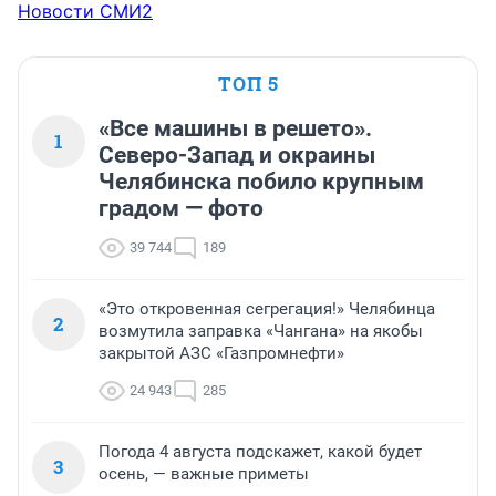
Новости СМИ2
ТОП 5
«Все машины в решето».
1
Северо-Запад и окраины
Челябинска побило крупным
градом — фото
39 744
189
«Это откровенная сегрегация!» Челябинца
2
возмутила заправка «Чангана» на якобы
закрытой АЗС «Газпромнефти»
24 943
285
Погода 4 августа подскажет, какой будет
3
осень, — важные приметы