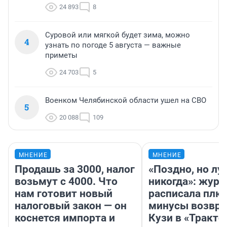
24 893
8
Суровой или мягкой будет зима, можно
4
узнать по погоде 5 августа — важные
приметы
24 703
5
Военком Челябинской области ушел на СВО
5
20 088
109
МНЕНИЕ
МНЕНИЕ
Продашь за 3000, налог
«Поздно, но лу
возьмут с 4000. Что
никогда»: журн
нам готовит новый
расписала плю
налоговый закон — он
минусы возвр
коснется импорта и
Кузи в «Тракто