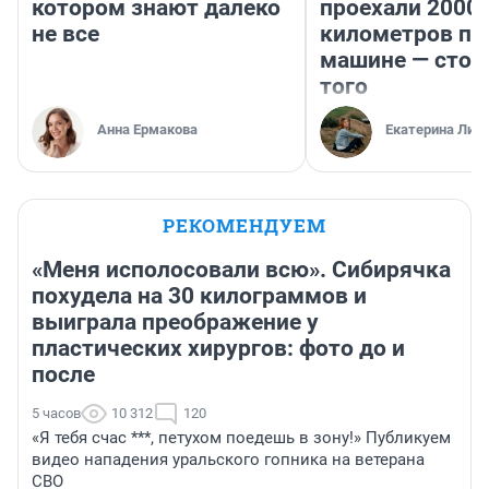
котором знают далеко
проехали 2000
не все
километров по 
машине — стои
того
Анна Ермакова
Екатерина Лит
РЕКОМЕНДУЕМ
«Меня исполосовали всю». Сибирячка
похудела на 30 килограммов и
выиграла преображение у
пластических хирургов: фото до и
после
5 часов
10 312
120
«Я тебя счас ***, петухом поедешь в зону!» Публикуем
видео нападения уральского гопника на ветерана
СВО