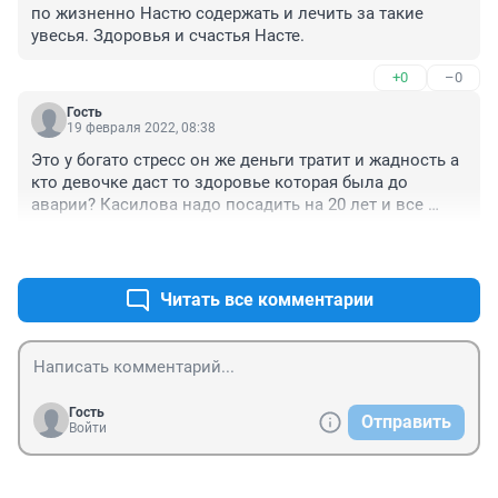
по жизненно Настю содержать и лечить за такие 
увесья. Здоровья и счастья Насте.
+0
–0
Гость
19 февраля 2022, 08:38
Это у богато стресс он же деньги тратит и жадность а 
кто девочке даст то здоровье которая была до 
аварии? Касилова надо посадить на 20 лет и все 
отобрать ну мы все знаем что он может сделать а 
+0
–0
бедные люди это не кто. А богаты человек как всегда
Читать все комментарии
Гость
Отправить
Войти