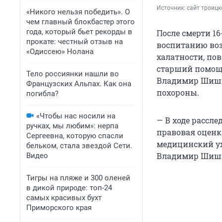
Источник: 
сайт троицк
«Никого нельзя победить». О
чем главный блокбастер этого
года, который бьет рекорды в
После смерти 1
прокате: честный отзыв на
воспитанию возб
«Одиссею» Нолана
халатности, по
старший помощн
Тело россиянки нашли во
Владимир Шишко
Французских Альпах. Как она
похороны.
погибла?
«Чтобы нас носили на
— В ходе рассле
ручках, мы любим»: нерпа
правовая оцен
Сергеевна, которую спасли
медицинский ух
бельком, стала звездой Сети.
Владимир Шиш
Видео
Тигры на пляже и 300 оленей
в дикой природе: топ-24
самых красивых бухт
Приморского края