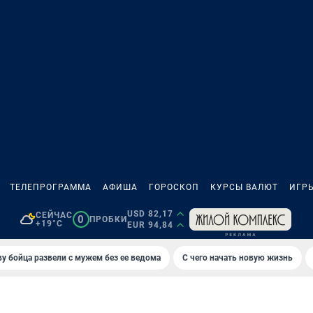
ТЕЛЕПРОГРАММА
АФИША
ГОРОСКОП
КУРСЫ ВАЛЮТ
ИГР
USD 82,17
СЕЙЧАС
0
ПРОБКИ
+19°C
EUR 94,84
у бойца развели с мужем без ее ведома
С чего начать новую жизнь