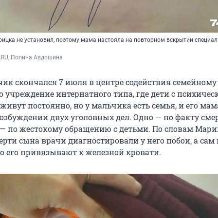
роицка не установил, поэтому мама настояла на повторном вскрытии специал
.RU, Полина Авдошина
чик скончался 7 июля в центре содействия семейному
о учреждение интернатного типа, где дети с психиче
ивут постоянно, но у мальчика есть семья, и его мам
возбуждении двух уголовных дел. Одно — по факту сме
е — по жестокому обращению с детьми. По словам Мари
ерти сына врачи диагностировали у него побои, а сам
то его привязывают к железной кровати.