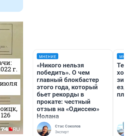
МНЕНИЕ
МНЕНИ
«Никого нельзя
Тепло
победить». О чем
холод
главный блокбастер
зимой
этого года, который
ездит
бьет рекорды в
плюсы
прокате: честный
отзыв на «Одиссею»
Нолана
Стас Соколов
Эксперт