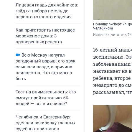
Лицевая гладь для чайников:
гайд от набора петель до
первого готового изделия
Причину эксперт из Т
Челябинска
Как приготовить настоящее
Источник: 
читатель 74
мороженое дома: 3
проверенных рецепта
16-летний маль
Всю Москву напугал
воспитанию. Эт
загадочный взрыв: его звук
заболеваниями ж
слышали везде, а причина
настаивает на 
неизвестна. Что это могло
ребенка, второ
быть
незадолго до см
рассказывал, ч
Тест на внимательность: его
смогут пройти только 5%
людей — вы в их числе?
Челябинск и Екатеринбург
сделали рокировку главных
судебных приставов