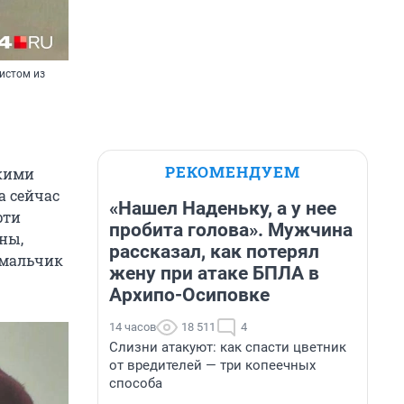
истом из
РЕКОМЕНДУЕМ
скими
а сейчас
«Нашел Наденьку, а у нее
рти
пробита голова». Мужчина
ны,
рассказал, как потерял
 мальчик
жену при атаке БПЛА в
Архипо-Осиповке
14 часов
18 511
4
Слизни атакуют: как спасти цветник
от вредителей — три копеечных
способа