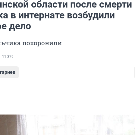
инской области после смерти
ка в интернате возбудили
ое дело
льчика похоронили
11 379
тариев