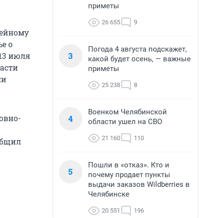
приметы
26 655
9
мейному
е о
Погода 4 августа подскажет,
3
13 июля
какой будет осень, — важные
асти
приметы
ли
25 238
8
Военком Челябинской
4
овно-
области ушел на СВО
21 160
110
общил
Пошли в «отказ». Кто и
5
почему продает пункты
выдачи заказов Wildberries в
Челябинске
20 551
196