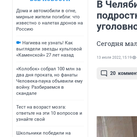
В Челяб
Дома и автомобили в огне,
подрост
мирные жители погибли: что
известно о налетах дронов на
уголовн
Россию
Сегодня ма
Нагиева не узнать! Как
выглядели звезды культовой
«Каменской» 27 лет назад
13 июля 2022, 15:19
«Колобок» собрал 100 млн за
20
коммен
два дня проката, но фанаты
Человека-паука объявили ему
войну. Разбираемся в
скандале
Тест на возраст мозга:
ответьте на эти 10 вопросов и
узнайте свой
Школьники победили на