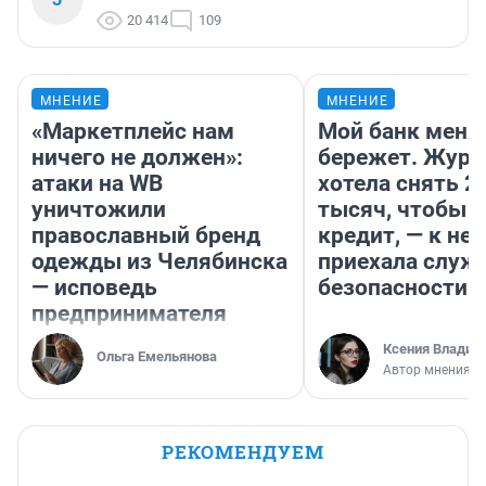
20 414
109
МНЕНИЕ
МНЕНИЕ
«Маркетплейс нам
Мой банк меня
ничего не должен»:
бережет. Журн
атаки на WB
хотела снять 2
уничтожили
тысяч, чтобы п
православный бренд
кредит, — к не
одежды из Челябинска
приехала служ
— исповедь
безопасности
предпринимателя
Ксения Владим
Ольга Емельянова
Автор мнения
РЕКОМЕНДУЕМ