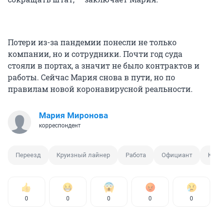
Потери из-за пандемии понесли не только
компании, но и сотрудники. Почти год суда
стояли в портах, а значит не было контрактов и
работы. Сейчас Мария снова в пути, но по
правилам новой коронавирусной реальности.
Мария Миронова
корреспондент
Переезд
Круизный лайнер
Работа
Официант
Кр
0
0
0
0
0