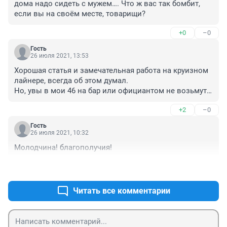
дома надо сидеть с мужем…. Что ж вас так бомбит, 
если вы на своём месте, товарищи?
+0
–0
Гость
26 июля 2021, 13:53
Хорошая статья и замечательная работа на круизном 
лайнере, всегда об этом думал.

Но, увы в мои 46 на бар или официантом не возьмут, 
да и семья не отпустит))

+2
–0
Мария, удачи и достижения всех целей.

Всем любителям темы общепита рекомендую сайт 
Гость
oficianty.com

26 июля 2021, 10:32
Уровень advanced в английском для работы на 
Молодчина! благополучия!
лайнере сложно достичь самому.
+1
–0
Читать все комментарии