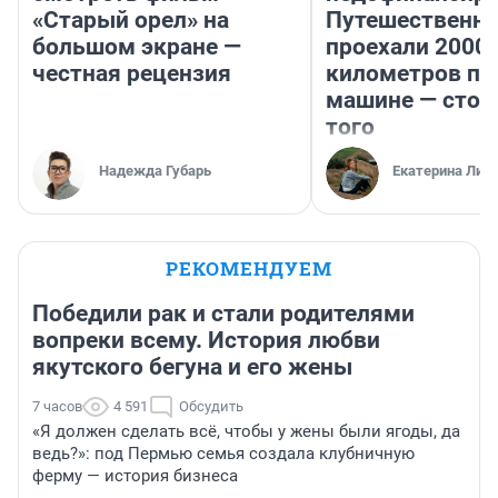
«Старый орел» на
Путешественн
большом экране —
проехали 2000
честная рецензия
километров по 
машине — стои
того
Надежда Губарь
Екатерина Лит
РЕКОМЕНДУЕМ
Победили рак и стали родителями
вопреки всему. История любви
якутского бегуна и его жены
7 часов
4 591
Обсудить
«Я должен сделать всё, чтобы у жены были ягоды, да
ведь?»: под Пермью семья создала клубничную
ферму — история бизнеса