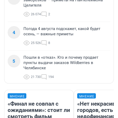
заморозков — приметы на Пантелеймона
Целителя
26 074
2
Погода 4 августа подскажет, какой будет
4
осень, — важные приметы
25 526
8
Пошли в «отказ». Кто и почему продает
5
пункты выдачи заказов Wildberries в
Челябинске
21 730
194
МНЕНИЕ
МНЕНИЕ
«Финал не совпал с
«Нет некрасив
ожиданиями»: стоит ли
городов, есть
смотреть фильм
недофинансиро