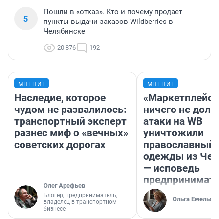
Пошли в «отказ». Кто и почему продает
5
пункты выдачи заказов Wildberries в
Челябинске
20 876
192
МНЕНИЕ
МНЕНИЕ
Наследие, которое
«Маркетплейс 
чудом не развалилось:
ничего не долж
транспортный эксперт
атаки на WB
разнес миф о «вечных»
уничтожили
советских дорогах
православный 
одежды из Чел
— исповедь
предпринимат
Олег Арефьев
Блогер, предприниматель,
Ольга Емельян
владелец в транспортном
бизнесе