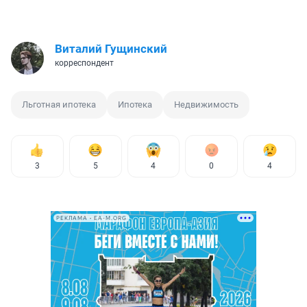
Виталий Гущинский
корреспондент
Льготная ипотека
Ипотека
Недвижимость
3
5
4
0
4
РЕКЛАМА • EA-M.ORG