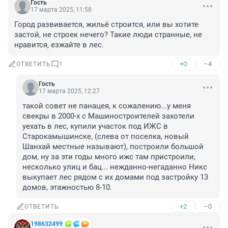
Гость
17 марта 2025, 11:58
Город развивается, жильё строится, или вы хотите 
застой, не строек нечего? Такие люди странные, не 
нравится, езжайте в лес.
+0
–4
ОТВЕТИТЬ
1
Гость
17 марта 2025, 12:27
такой совет не панацея, к сожалению...у меня 
свекры в 2000-х с Машиностроителей захотели 
уехать в лес, купили участок под ИЖС в 
Старокамышинске, (слева от поселка, новый 
Шанхай местные называют), построили большой 
дом, ну за эти годы много ижс там пристроили, 
несколько улиц и бац... нежданно-негаданно Никс 
выкупает лес рядом с их домами под застройку 13 
домов, этажностью 8-10.
+2
–0
ОТВЕТИТЬ
198632499