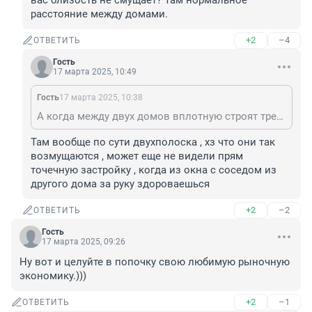
вас близость не смущает? Там нормальное 
расстояние между домами.
+2
–4
ОТВЕТИТЬ
Гость
17 марта 2025, 10:49
Гость
17 марта 2025, 10:38
А когда между двух домов вплотную строят третий вас близость не смущает? Там нормальное расстояние между домами.
Там вообще по сути двухполоска , хз что они так 
возмущаются , может еще не видели прям 
точечную застройку , когда из окна с соседом из 
другого дома за руку здороваешься
+2
–2
ОТВЕТИТЬ
Гость
17 марта 2025, 09:26
Ну вот и целуйте в попочку свою любимую рыночную 
экономику.)))
+2
–1
ОТВЕТИТЬ