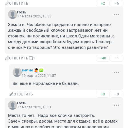
+2
–6
ОТВЕТИТЬ
Гость
17 марта 2025, 10:33
Земля в. Челябинске продаётся налево и направо 
,каждый свободный клочок застраивают ,нет ни 
стоянок, ни поликлиник, ни школ.Одни магазины ,а 
между домами скоро боком будем ходить.Текслер - 
очнись!Что творишь? Это называется развитие?
+40
–1
ОТВЕТИТЬ
1
alev leo
19 марта 2025, 11:57
Вы ещё в Норильске не бывали.
+0
–0
ОТВЕТИТЬ
Гость
17 марта 2025, 10:31
Места то нет.. Надо все клочки застроить. 

Зачем скверы, дворы, места для отдыха. всё в домах 
и машинах и сдобрено всё запахом канализации