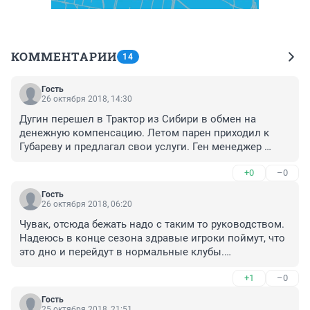
КОММЕНТАРИИ
14
Гость
26 октября 2018, 14:30
Дугин перешел в Трактор из Сибири в обмен на 
денежную компенсацию. Летом парен приходил к 
Губареву и предлагал свои услуги. Ген менеджер 
отказал! Теперь мы его выкупаем!!! Гениально, 
+0
–0
Губарев!!! Прекрасный менеджерский ход и хозяйская 
трата бюджета! Браво!!!
Гость
26 октября 2018, 06:20
Чувак, отсюда бежать надо с таким то руководством.

Надеюсь в конце сезона здравые игроки поймут, что 
это дно и перейдут в нормальные клубы.

"Спасибо" руководству, упорно строите вертикаль по 
+1
–0
разваливанию клуба.
Гость
25 октября 2018, 21:51