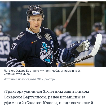
Латвиец Оскарс Бартулис — участник Олимпиады и трёх
чемпионатов мира
Источник: 
пресс-служба ХК «Трактор»
«Трактор» усилился 31-летним защитником
Оскарсом Бартулисом, ранее игравшим за
уфимский «Салават Юлаев», владивостокский