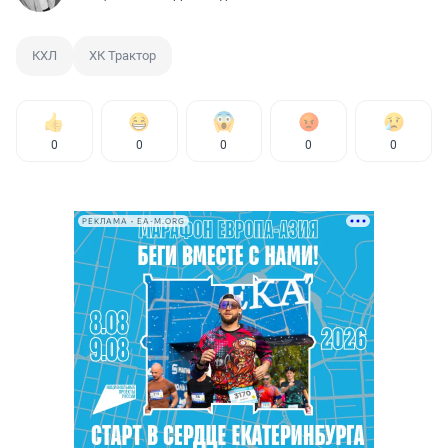
КХЛ
ХК Трактор
0
0
0
0
0
РЕКЛАМА • EA-M.ORG