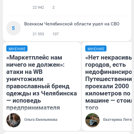
22 942
2
Военком Челябинской области ушел на СВО
5
21 553
107
МНЕНИЕ
МНЕНИЕ
«Маркетплейс нам
«Нет некрасивы
ничего не должен»:
городов, есть
атаки на WB
недофинансиро
уничтожили
Путешественни
православный бренд
проехали 2000
одежды из Челябинска
километров по 
— исповедь
машине — стоил
предпринимателя
того
Ольга Емельянова
Екатерина Литк