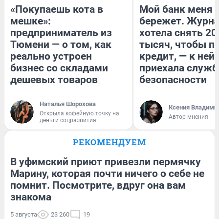
«Покупаешь кота в
Мой банк меня
мешке»:
бережет. Журн
предприниматель из
хотела снять 20
Тюмени — о том, как
тысяч, чтобы п
реально устроен
кредит, — к ней
бизнес со складами
приехала служб
дешевых товаров
безопасности
Наталья Шорохова
Ксения Владими
Открыла кофейную точку на
Автор мнения
деньги соцразвития
РЕКОМЕНДУЕМ
В уфимский приют привезли пермячку
Марину, которая почти ничего о себе не
помнит. Посмотрите, вдруг она вам
знакома
5 августа
23 260
19