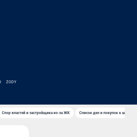
Ы
ZODY
Спор властей и застройщика из-за ЖК
Список дел и покупок к школе