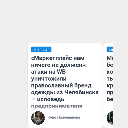
МНЕНИЕ
МНЕНИЕ
«Маркетплейс нам
Мой ба
ничего не должен»:
береже
атаки на WB
хотела 
уничтожили
тысяч,
православный бренд
кредит,
одежды из Челябинска
приеха
— исповедь
безопа
предпринимателя
Кс
Ольга Емельянова
Ав