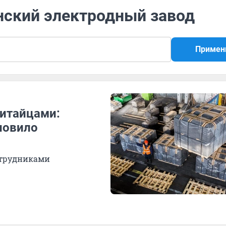
нский электродный завод
Примен
итайцами:
новило
отрудниками