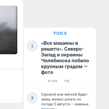
ТОП 5
«Все машины в
1
решето». Северо-
Запад и окраины
Челябинска побило
крупным градом —
фото
41 004
198
Суровой или мягкой будет
2
зима, можно узнать по
погоде 5 августа — важные