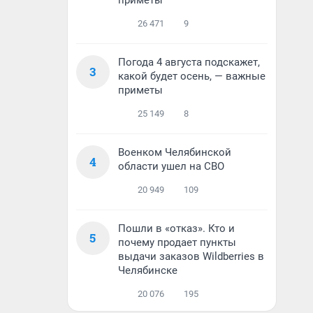
приметы
26 471
9
Погода 4 августа подскажет,
3
какой будет осень, — важные
приметы
25 149
8
Военком Челябинской
4
области ушел на СВО
20 949
109
Пошли в «отказ». Кто и
5
почему продает пункты
выдачи заказов Wildberries в
Челябинске
20 076
195