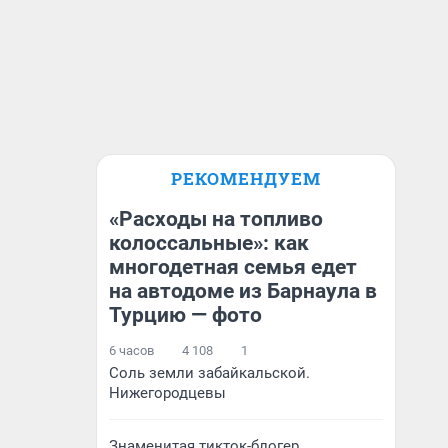
РЕКОМЕНДУЕМ
«Расходы на топливо
колоссальные»: как
многодетная семья едет
на автодоме из Барнаула в
Турцию — фото
6 часов
4 108
1
Соль земли забайкальской.
Нижегородцевы
Знаменитая тикток-блогер,