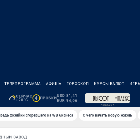
ТЕЛЕПРОГРАММА
АФИША
ГОРОСКОП
КУРСЫ ВАЛЮТ
ИГР
USD 81,41
СЕЙЧАС
4
ПРОБКИ
+20°C
EUR 94,06
ведь хозяйки сгоревшего на WB бизнеса
С чего начать новую жизнь
ДНЫЙ ЗАВОД