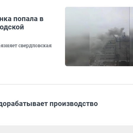
нка попала в
водской
рязняет свердловская
дорабатывает производство