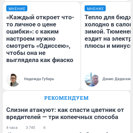
МНЕНИЕ
МНЕНИЕ
«Каждый откроет что-
Тепло для бюдж
то личное о цене
холодно в сало
ошибки»: с каким
зимой. Тюменец
настроем нужно
ездит на электр
смотреть «Одиссею»,
плюсы и минус
чтобы она не
выглядела как фиаско
Надежда Губарь
Денис Дедюхин
РЕКОМЕНДУЕМ
Слизни атакуют: как спасти цветник от
вредителей — три копеечных способа
4 часа
3 745
6