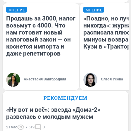
МНЕНИЕ
МНЕНИЕ
Продашь за 3000, налог
«Поздно, но луч
возьмут с 4000. Что
никогда»: журн
нам готовит новый
расписала плюс
налоговый закон — он
минусы возвра
коснется импорта и
Кузи в «Трактор
даже репетиторов
Анастасия Завгородняя
Олеся Усова
РЕКОМЕНДУЕМ
«Ну вот и всё»: звезда «Дома-2»
развелась с молодым мужем
21 час
7 519
3