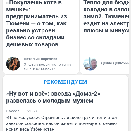
«Покупаешь кота в
Тепло для бюдж
мешке»:
холодно в сало
предприниматель из
зимой. Тюменец
Тюмени — о том, как
ездит на электр
реально устроен
плюсы и минус
бизнес со складами
дешевых товаров
Наталья Шорохова
Денис Дедюхин
Открыла кофейную точку на
деньги соцразвития
РЕКОМЕНДУЕМ
«Ну вот и всё»: звезда «Дома-2»
развелась с молодым мужем
5 часов
2 068
1
«Я не жалуюсь». Строитель лишился рук и ног и стал
звездой соцсетей: как он живет и почему его семью
искал весь Узбекистан