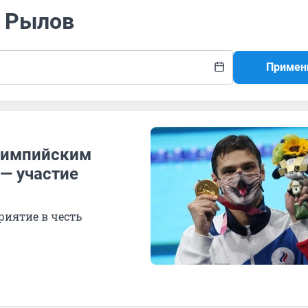
й Рылов
Примен
олимпийским
— участие
риятие в честь