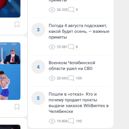
приметы
26 335
9
Погода 4 августа подскажет,
3
какой будет осень, — важные
приметы
25 081
8
Военком Челябинской
4
области ушел на СВО
20 693
109
Пошли в «отказ». Кто и
5
почему продает пункты
выдачи заказов Wildberries в
Челябинске
19 806
195