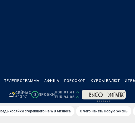
ТЕЛЕПРОГРАММА
АФИША
ГОРОСКОП
КУРСЫ ВАЛЮТ
ИГР
USD 81,41
СЕЙЧАС
0
ПРОБКИ
+12°C
EUR 94,06
ведь хозяйки сгоревшего на WB бизнеса
С чего начать новую жизнь