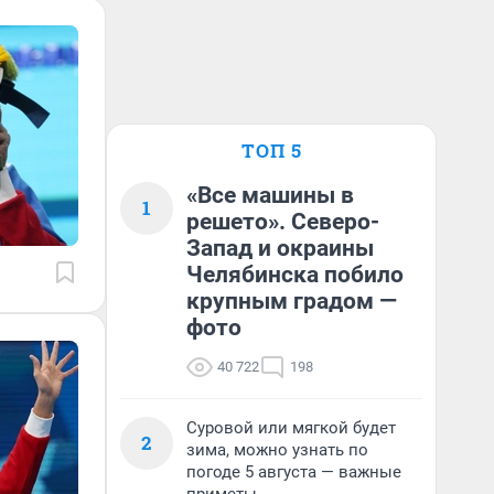
ТОП 5
«Все машины в
1
решето». Северо-
Запад и окраины
Челябинска побило
крупным градом —
фото
40 722
198
Суровой или мягкой будет
2
зима, можно узнать по
погоде 5 августа — важные