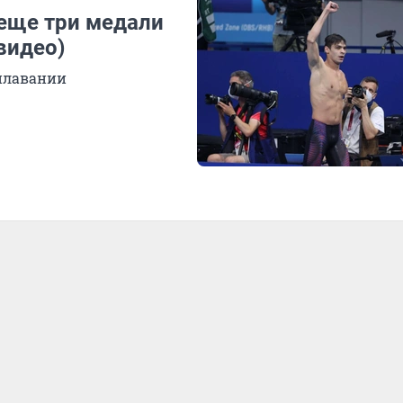
еще три медали
видео)
 плавании