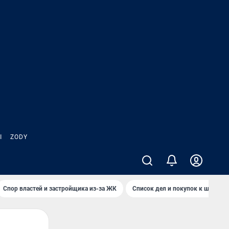
Ы
ZODY
Спор властей и застройщика из-за ЖК
Список дел и покупок к школе