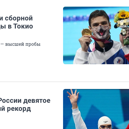
хи сборной
ы в Токио
х — высшей пробы
России девятое
ий рекорд