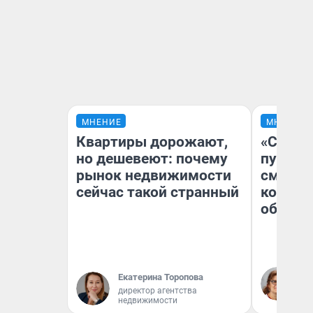
МНЕНИЕ
МНЕНИЕ
Квартиры дорожают,
«Спутал
но дешевеют: почему
пургу».
рынок недвижимости
смерте
сейчас такой странный
которы
обнару
Ир
Екатерина Торопова
Гл
директор агентства
«Р
недвижимости
Во