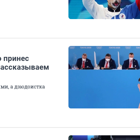
о принес
рассказываем
ми, а дзюдоистка