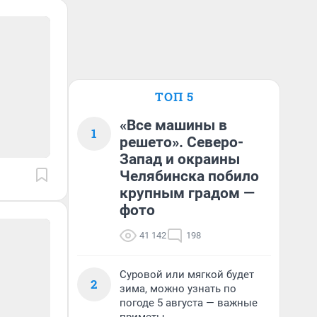
ТОП 5
«Все машины в
1
решето». Северо-
Запад и окраины
Челябинска побило
крупным градом —
фото
41 142
198
Суровой или мягкой будет
2
зима, можно узнать по
погоде 5 августа — важные