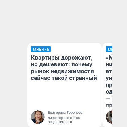
МНЕНИЕ
МНЕНИЕ
Квартиры дорожают,
«Марке
но дешевеют: почему
ничего
рынок недвижимости
атаки 
сейчас такой странный
уничто
правос
одежды
— испо
предпр
Екатерина Торопова
Ол
директор агентства
недвижимости