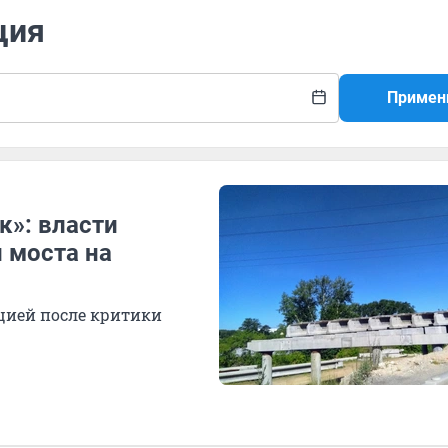
ция
Примен
к»: власти
 моста на
цией после критики