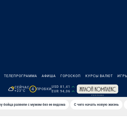
ТЕЛЕПРОГРАММА
АФИША
ГОРОСКОП
КУРСЫ ВАЛЮТ
ИГР
USD 81,41
СЕЙЧАС
4
ПРОБКИ
+23°C
EUR 94,06
у бойца развели с мужем без ее ведома
С чего начать новую жизнь