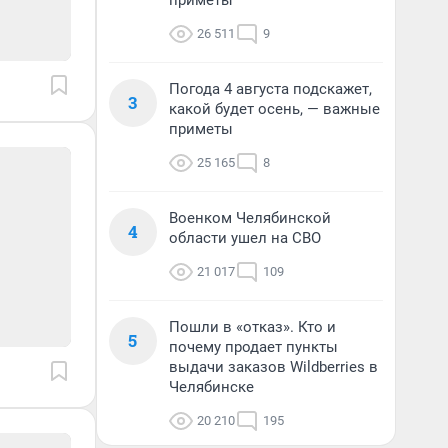
приметы
26 511
9
Погода 4 августа подскажет,
3
какой будет осень, — важные
приметы
25 165
8
Военком Челябинской
4
области ушел на СВО
21 017
109
Пошли в «отказ». Кто и
5
почему продает пункты
выдачи заказов Wildberries в
Челябинске
20 210
195