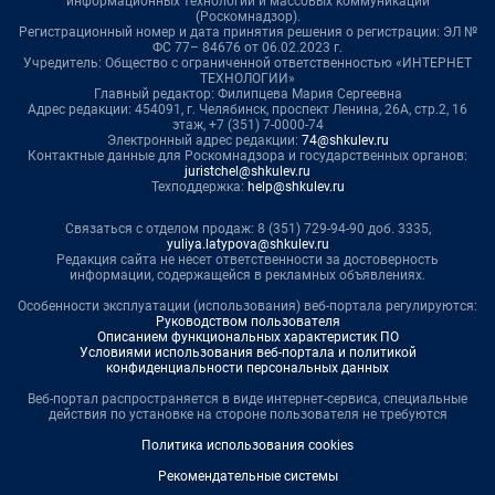
информационных технологий и массовых коммуникаций
(Роскомнадзор).
Регистрационный номер и дата принятия решения о регистрации: ЭЛ №
ФС 77– 84676 от 06.02.2023 г.
Учредитель: Общество с ограниченной ответственностью «ИНТЕРНЕТ
ТЕХНОЛОГИИ»
Главный редактор: Филипцева Мария Сергеевна
Адрес редакции: 454091, г. Челябинск, проспект Ленина, 26А, стр.2, 16
этаж, +7 (351) 7-0000-74
Электронный адрес редакции:
74@shkulev.ru
Контактные данные для Роскомнадзора и государственных органов:
juristchel@shkulev.ru
Техподдержка:
help@shkulev.ru
Связаться с отделом продаж: 8 (351) 729-94-90 доб. 3335,
yuliya.latypova@shkulev.ru
Редакция сайта не несет ответственности за достоверность
информации, содержащейся в рекламных объявлениях.
Особенности эксплуатации (использования) веб-портала регулируются:
Руководством пользователя
Описанием функциональных характеристик ПО
Условиями использования веб-портала и политикой
конфиденциальности персональных данных
Веб-портал распространяется в виде интернет-сервиса, специальные
действия по установке на стороне пользователя не требуются
Политика использования cookies
Рекомендательные системы