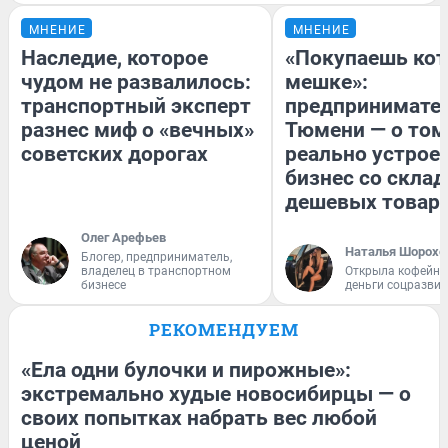
МНЕНИЕ
МНЕНИЕ
Наследие, которое
«Покупаешь кот
чудом не развалилось:
мешке»:
транспортный эксперт
предпринимател
разнес миф о «вечных»
Тюмени — о том
советских дорогах
реально устрое
бизнес со скла
дешевых товар
Олег Арефьев
Наталья Шорохо
Блогер, предприниматель,
владелец в транспортном
Открыла кофейну
бизнесе
деньги соцразви
РЕКОМЕНДУЕМ
«Ела одни булочки и пирожные»:
экстремально худые новосибирцы — о
своих попытках набрать вес любой
ценой