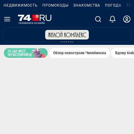
НЕДВИЖИМОСТЬ
ПРОМОКОДЫ
ЗНАКОМСТВА
ПОГОДА
ТЕ
Обзор новостроек Челябинска
Вдову бойц