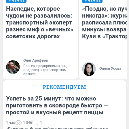
МНЕНИЕ
МНЕНИЕ
Наследие, которое
«Поздно, но луч
чудом не развалилось:
никогда»: журн
транспортный эксперт
расписала плюс
разнес миф о «вечных»
минусы возвра
советских дорогах
Кузи в «Трактор
Олег Арефьев
Блогер, предприниматель,
Олеся Усова
владелец в транспортном
бизнесе
РЕКОМЕНДУЕМ
Успеть за 25 минут: что можно
приготовить в сковороде быстро —
простой и вкусный рецепт пиццы
1 час
1 046
1
«Выглядит, будто сейчас развалится»: ребенка из