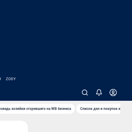
Ы
ZODY
оведь хозяйки сгоревшего на WB бизнеса
Список дел и покупок к школ