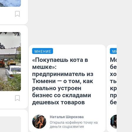
МНЕНИЕ
МНЕНИЕ
«Покупаешь кота в
Мой ба
мешке»:
береже
предприниматель из
хотела 
Тюмени — о том, как
тысяч,
реально устроен
кредит,
бизнес со складами
приеха
дешевых товаров
безопа
Наталья Шорохова
Кс
Открыла кофейную точку на
Ав
деньги соцразвития