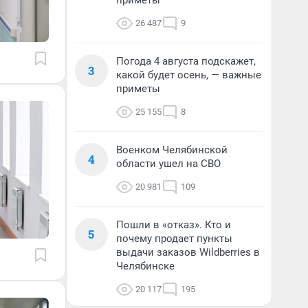
приметы
26 487
9
Погода 4 августа подскажет,
3
какой будет осень, — важные
приметы
25 155
8
Военком Челябинской
4
области ушел на СВО
20 981
109
Пошли в «отказ». Кто и
5
почему продает пункты
выдачи заказов Wildberries в
Челябинске
20 117
195