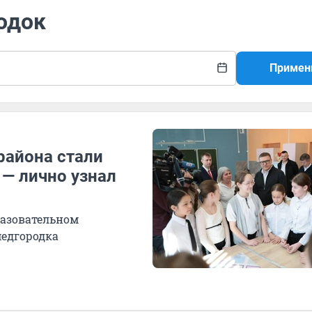
одок
Примен
района стали
 — лично узнал
разовательном
медгородка