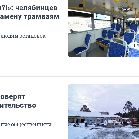
?!»: челябинцев
замену трамваям
 людям остановок
роверят
оительство
ание общественники