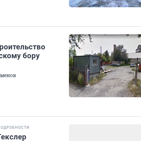
роительство
скому бору
сменов
ПОДРОБНОСТИ
 Текслер