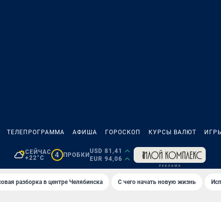
ТЕЛЕПРОГРАММА
АФИША
ГОРОСКОП
КУРСЫ ВАЛЮТ
ИГР
USD 81,41
СЕЙЧАС
4
ПРОБКИ
+22°C
EUR 94,06
овая разборка в центре Челябинска
С чего начать новую жизнь
Исп