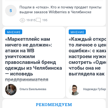
Пошли в «отказ». Кто и почему продает пункты
5
выдачи заказов Wildberries в Челябинске
19 815
195
МНЕНИЕ
МНЕНИЕ
«Маркетплейс нам
«Каждый открое
ничего не должен»:
то личное о цен
атаки на WB
ошибки»: с как
уничтожили
настроем нужн
православный бренд
смотреть «Одис
одежды из Челябинска
чтобы она не
— исповедь
выглядела как 
предпринимателя
Ольга Емельянова
Надежда Губарь
РЕКОМЕНДУЕМ