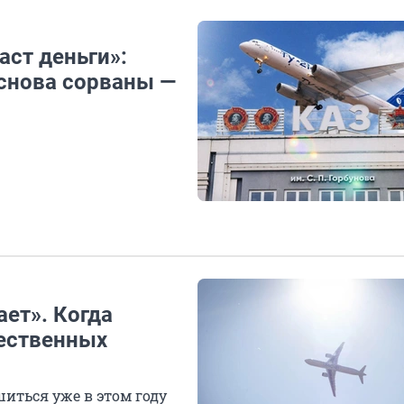
аст деньги»:
 снова сорваны —
ает». Когда
чественных
ться уже в этом году