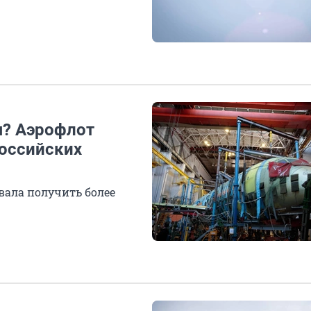
? Аэрофлот
российских
1
ала получить более