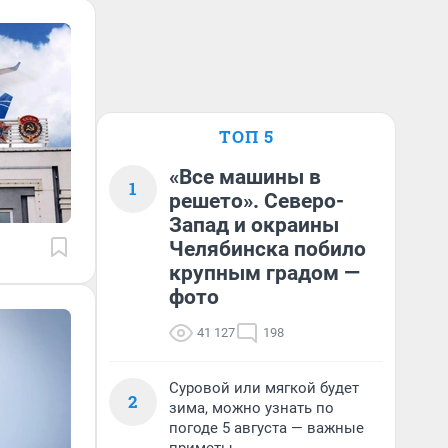
ТОП 5
«Все машины в
1
решето». Северо-
Запад и окраины
Челябинска побило
крупным градом —
фото
41 127
198
Суровой или мягкой будет
2
зима, можно узнать по
погоде 5 августа — важные