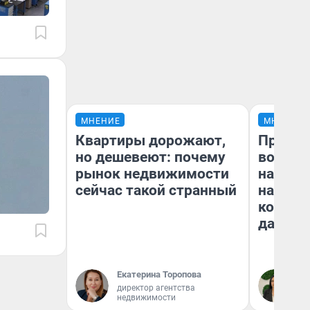
МНЕНИЕ
МНЕНИЕ
Квартиры дорожают,
Продаш
но дешевеют: почему
возьмут
рынок недвижимости
нам го
сейчас такой странный
налого
коснет
даже р
Екатерина Торопова
Ан
директор агентства
недвижимости