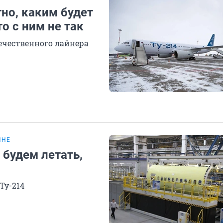
но, каким будет
то с ним не так
ечественного лайнера
ИНЕ
 будем летать,
Ту-214