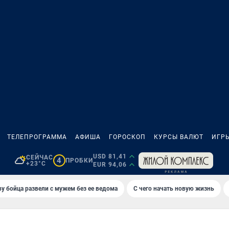
ТЕЛЕПРОГРАММА
АФИША
ГОРОСКОП
КУРСЫ ВАЛЮТ
ИГР
USD 81,41
СЕЙЧАС
4
ПРОБКИ
+23°C
EUR 94,06
у бойца развели с мужем без ее ведома
С чего начать новую жизнь