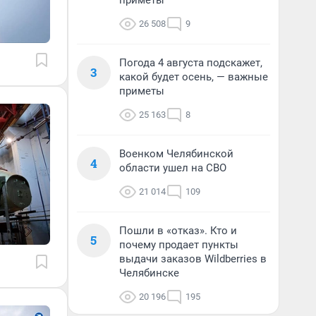
приметы
26 508
9
Погода 4 августа подскажет,
3
какой будет осень, — важные
приметы
25 163
8
Военком Челябинской
4
области ушел на СВО
21 014
109
Пошли в «отказ». Кто и
5
почему продает пункты
выдачи заказов Wildberries в
Челябинске
20 196
195