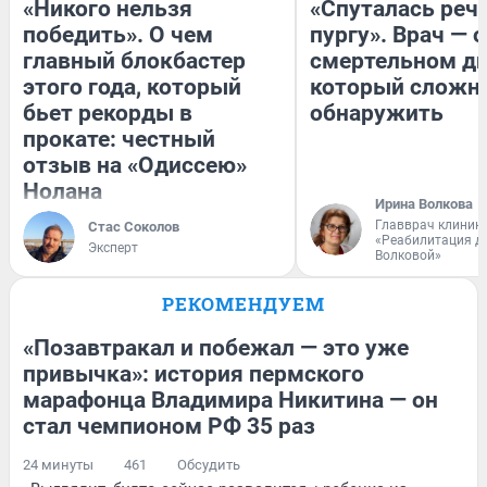
«Никого нельзя
«Спуталась речь
победить». О чем
пургу». Врач — о
главный блокбастер
смертельном ди
этого года, который
который сложн
бьет рекорды в
обнаружить
прокате: честный
отзыв на «Одиссею»
Нолана
Ирина Волкова
Главврач клиник
Стас Соколов
«Реабилитация д
Эксперт
Волковой»
РЕКОМЕНДУЕМ
«Позавтракал и побежал — это уже
привычка»: история пермского
марафонца Владимира Никитина — он
стал чемпионом РФ 35 раз
24 минуты
461
Обсудить