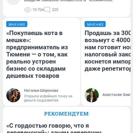
19 704
229
МНЕНИЕ
МНЕНИЕ
«Покупаешь кота в
Продашь за 3000
мешке»:
возьмут с 4000.
предприниматель из
нам готовит но
Тюмени — о том, как
налоговый зако
реально устроен
коснется импор
бизнес со складами
даже репетитор
дешевых товаров
Наталья Шорохова
Анастасия Завг
Открыла кофейную точку на
деньги соцразвития
РЕКОМЕНДУЕМ
«С гордостью говорю, что я
деревенский»: зачем северянин