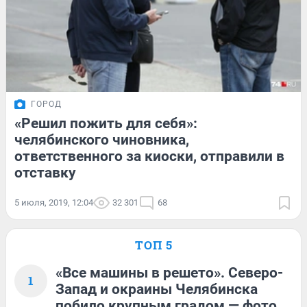
ГОРОД
«Решил пожить для себя»:
челябинского чиновника,
ответственного за киоски, отправили в
отставку
5 июля, 2019, 12:04
32 301
68
ТОП 5
«Все машины в решето». Северо-
1
Запад и окраины Челябинска
побило крупным градом — фото