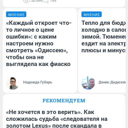
20 099
195
МНЕНИЕ
МНЕНИЕ
«Каждый откроет что-
Тепло для бюдж
то личное о цене
холодно в сало
ошибки»: с каким
зимой. Тюменец
настроем нужно
ездит на электр
смотреть «Одиссею»,
плюсы и минус
чтобы она не
выглядела как фиаско
Надежда Губарь
Денис Дедюхин
РЕКОМЕНДУЕМ
«Не хочется в это верить». Как
сложилась судьба «следователя на
золотом Lexus» после скандала в