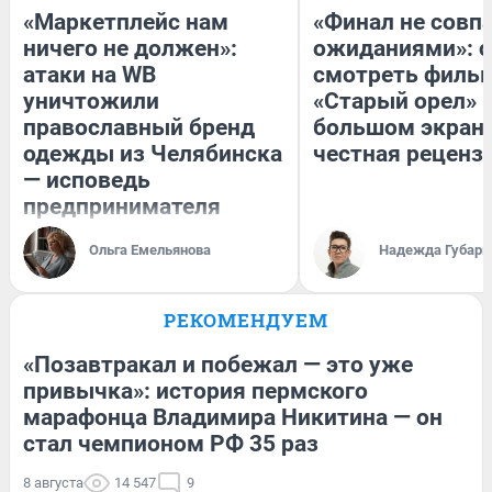
«Маркетплейс нам
«Финал не совпа
ничего не должен»:
ожиданиями»: с
атаки на WB
смотреть филь
уничтожили
«Старый орел» 
православный бренд
большом экран
одежды из Челябинска
честная реценз
— исповедь
предпринимателя
Ольга Емельянова
Надежда Губарь
РЕКОМЕНДУЕМ
«Позавтракал и побежал — это уже
привычка»: история пермского
марафонца Владимира Никитина — он
стал чемпионом РФ 35 раз
8 августа
14 547
9