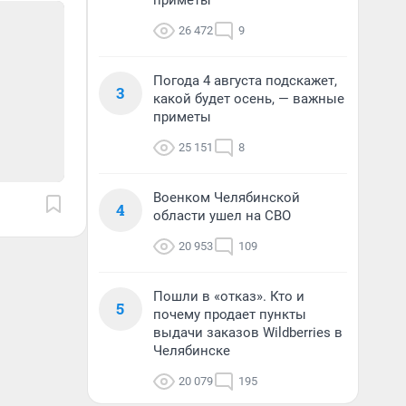
приметы
26 472
9
Погода 4 августа подскажет,
3
какой будет осень, — важные
приметы
25 151
8
Военком Челябинской
4
области ушел на СВО
20 953
109
Пошли в «отказ». Кто и
5
почему продает пункты
выдачи заказов Wildberries в
Челябинске
20 079
195