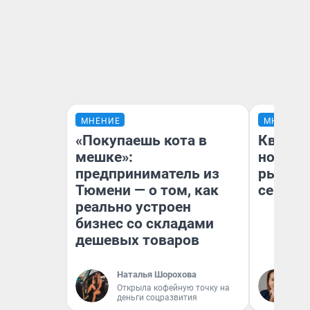
МНЕНИЕ
МНЕНИЕ
«Покупаешь кота в
Кварти
мешке»:
но деш
предприниматель из
рынок 
Тюмени — о том, как
сейчас
реально устроен
бизнес со складами
дешевых товаров
Наталья Шорохова
Ек
Открыла кофейную точку на
ди
деньги соцразвития
не