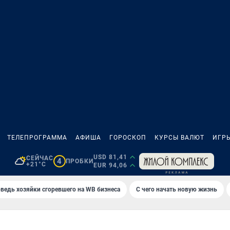
ТЕЛЕПРОГРАММА
АФИША
ГОРОСКОП
КУРСЫ ВАЛЮТ
ИГР
USD 81,41
СЕЙЧАС
4
ПРОБКИ
+21°C
EUR 94,06
ведь хозяйки сгоревшего на WB бизнеса
С чего начать новую жизнь