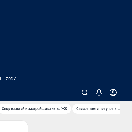
Ы
ZODY
Спор властей и застройщика из-за ЖК
Список дел и покупок к школе