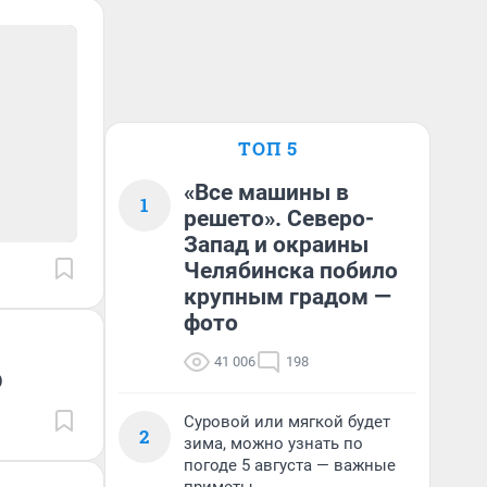
ТОП 5
«Все машины в
1
решето». Северо-
Запад и окраины
Челябинска побило
крупным градом —
фото
41 006
198
р
Суровой или мягкой будет
2
зима, можно узнать по
погоде 5 августа — важные