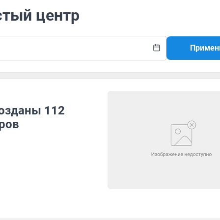
стый центр
Примен
созданы 112
ров