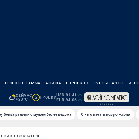
ТЕЛЕПРОГРАММА
АФИША
ГОРОСКОП
КУРСЫ ВАЛЮТ
ИГР
USD 81,41
СЕЙЧАС
5
ПРОБКИ
+23°C
EUR 94,06
у бойца развели с мужем без ее ведома
С чего начать новую жизнь
СКИЙ ПОКАЗАТЕЛЬ