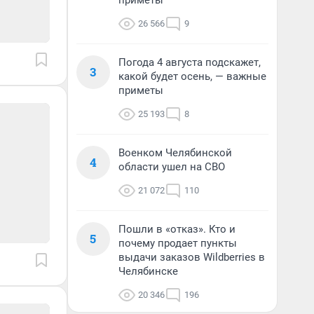
приметы
26 566
9
Погода 4 августа подскажет,
3
какой будет осень, — важные
приметы
25 193
8
Военком Челябинской
4
области ушел на СВО
21 072
110
Пошли в «отказ». Кто и
5
почему продает пункты
выдачи заказов Wildberries в
Челябинске
20 346
196