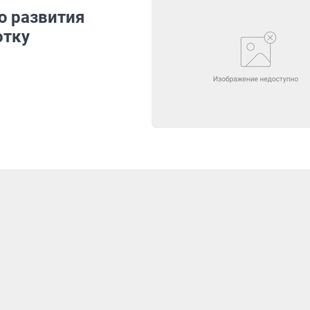
ю развития
отку