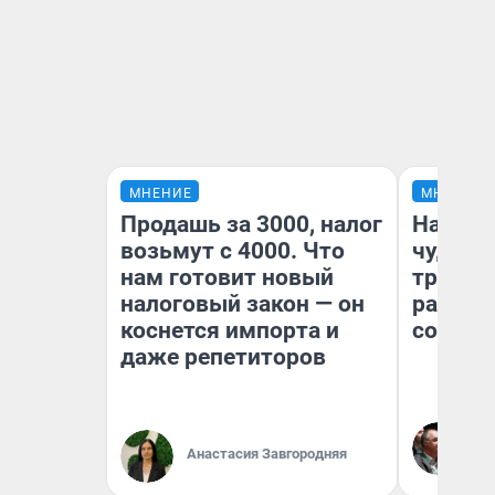
МНЕНИЕ
МНЕНИЕ
Продашь за 3000, налог
Наслед
возьмут с 4000. Что
чудом 
нам готовит новый
трансп
налоговый закон — он
разнес
коснется импорта и
советс
даже репетиторов
Ол
Бл
Анастасия Завгородняя
вл
би