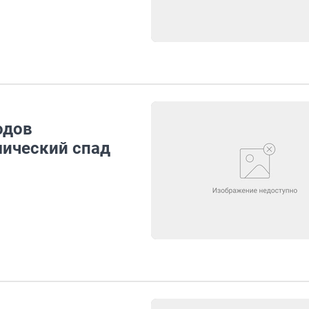
одов
ический спад