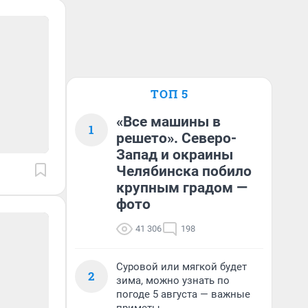
ТОП 5
«Все машины в
1
решето». Северо-
Запад и окраины
Челябинска побило
крупным градом —
фото
41 306
198
Суровой или мягкой будет
2
зима, можно узнать по
погоде 5 августа — важные