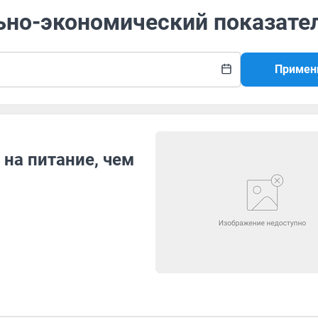
льно-экономический показате
Примен
 на питание, чем