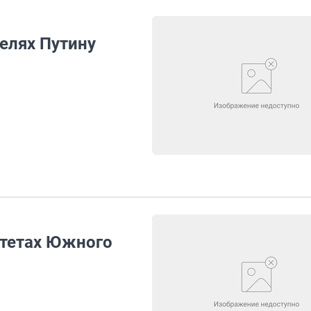
елях Путину
итетах Южного