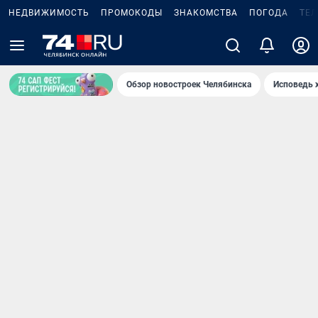
НЕДВИЖИМОСТЬ
ПРОМОКОДЫ
ЗНАКОМСТВА
ПОГОДА
ТЕ
Обзор новостроек Челябинска
Исповедь 