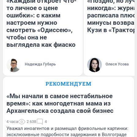
«Каждый откроет что-
«Поздно, но луч
то личное о цене
никогда»: журн
ошибки»: с каким
расписала плюс
настроем нужно
минусы возвра
смотреть «Одиссею»,
Кузи в «Трактор
чтобы она не
выглядела как фиаско
Надежда Губарь
Олеся Усова
РЕКОМЕНДУЕМ
«Мы начали в самое нестабильное
время»: как многодетная мама из
Архангельска создала свой бизнес
4 часа
2 638
4
Уважал иноагентов и размещал фривольные картинки:
эксклюзивные подробности задержания в Волгограде