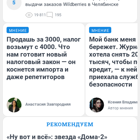
5
выдачи заказов Wildberries в Челябинске
19 811
195
МНЕНИЕ
МНЕНИЕ
Продашь за 3000, налог
Мой банк меня
возьмут с 4000. Что
бережет. Журн
нам готовит новый
хотела снять 20
налоговый закон — он
тысяч, чтобы п
коснется импорта и
кредит, — к ней
даже репетиторов
приехала служб
безопасности
Ксения Владими
Анастасия Завгородняя
Автор мнения
РЕКОМЕНДУЕМ
«Ну вот и всё»: звезда «Дома-2»