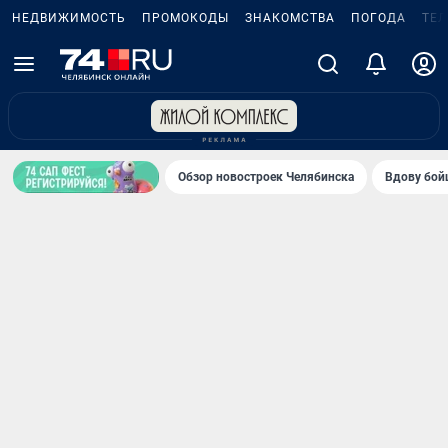
НЕДВИЖИМОСТЬ
ПРОМОКОДЫ
ЗНАКОМСТВА
ПОГОДА
ТЕ
Обзор новостроек Челябинска
Вдову бойц