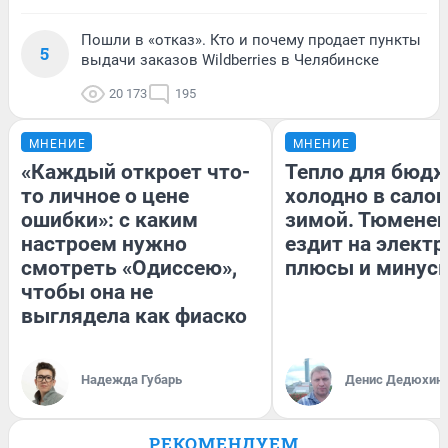
Пошли в «отказ». Кто и почему продает пункты
5
выдачи заказов Wildberries в Челябинске
20 173
195
МНЕНИЕ
МНЕНИЕ
«Каждый откроет что-
Тепло для бюдж
то личное о цене
холодно в сало
ошибки»: с каким
зимой. Тюменец
настроем нужно
ездит на электр
смотреть «Одиссею»,
плюсы и минус
чтобы она не
выглядела как фиаско
Надежда Губарь
Денис Дедюхин
РЕКОМЕНДУЕМ