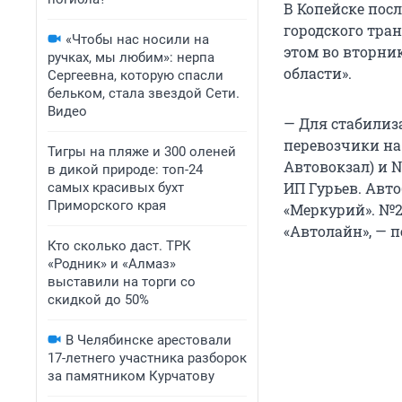
В Копейске пос
городского тра
«Чтобы нас носили на
этом во вторни
ручках, мы любим»: нерпа
области».
Сергеевна, которую спасли
бельком, стала звездой Сети.
Видео
— Для стабилиз
перевозчики на
Тигры на пляже и 300 оленей
Автовокзал) и №
в дикой природе: топ-24
ИП Гурьев. Авт
самых красивых бухт
Приморского края
«Меркурий». №2
«Автолайн», — п
Кто сколько даст. ТРК
«Родник» и «Алмаз»
выставили на торги со
скидкой до 50%
В Челябинске арестовали
17-летнего участника разборок
за памятником Курчатову