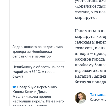
учёт оставшихся
«Копейское пас
состава, что п
маршруты.
Напомним, в ян
маршрута, кото
салонам и нере
Задержанного за педофилию
тоже есть, и о
тренера из Челябинска
января — прово
отправили в изолятор
районов города 
проблему больн
Челябинскую область накроет
перевозчикам 
жарой до +36 °C. А грозы
Натальи Лапцев
будут?
битву за попада
Свадебную церемонию
Клавы Коки и Димы
Татьяна
Масленникова провел
Корреспонд
настоящий король. Из-за него