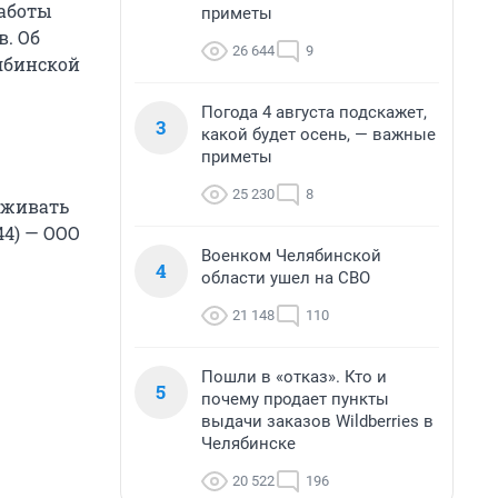
аботы
приметы
. Об
26 644
9
лябинской
Погода 4 августа подскажет,
3
какой будет осень, — важные
приметы
25 230
8
луживать
4) — ООО
Военком Челябинской
4
области ушел на СВО
21 148
110
Пошли в «отказ». Кто и
5
почему продает пункты
выдачи заказов Wildberries в
Челябинске
20 522
196