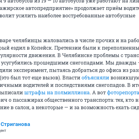
 9 автобусов из 19 — 10 автобусов уже работают на ли
сажирское автопредприятие» продолжает приём водит
озволит усилить наиболее востребованные автобусные
варе челябинцы жаловались в числе прочих и на рабо
рый ездил в Копейск. Претензии были к переполненн
гулярности движения. В Челябинске проблемы с тран
ни усугубились прошедшими снегопадами. Мы дважды
дили эксперимент, пытаясь добраться до офиса из ра
(это был тот еще вызов). Власти
объясняли
возникшу
ичными водителей и последствиями снегопадов. В ит
выписали
штрафы на полмиллиона
. А вот
фоторепорт
ич о пассажирах общественного транспорта: тех, кто 
ние в салон, а некоторые — и за возможность ехать сид
 Стриганова
ент