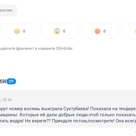
возчик
0
0
0
ыделите фрагмент и нажмите Ctrl+Enter
ИИ
29
, 10:16
рут номер восемь выиграла Суктубаева! Показала на тендере 
ашины .Которые ей дали добрые люди,чтоб только показать! 
тать ведра! Не верите?? Приедьте потом,посмотрите! Она всегд
 у нее получается? Одному Богу известно!! Или некоторым депу
ря ее маршруты,20-ка,двойка,однерка. Какие машины были?? 