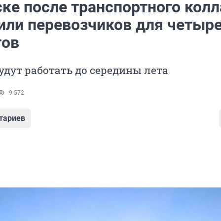
ске после транспортного колл
или перевозчиков для четыр
тов
дут работать до середины лета
9 572
тариев