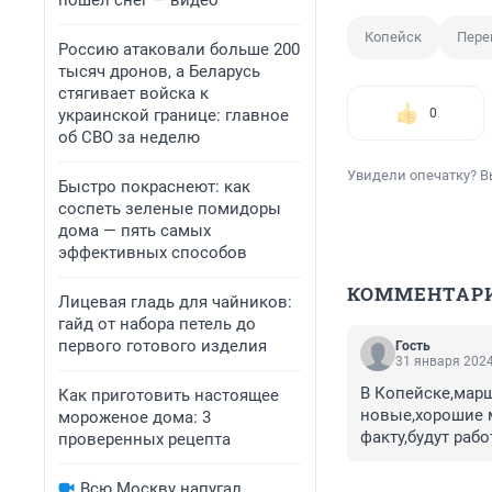
пошел снег — видео
Копейск
Пере
Россию атаковали больше 200
тысяч дронов, а Беларусь
стягивает войска к
украинской границе: главное
0
об СВО за неделю
Увидели опечатку? В
Быстро покраснеют: как
соспеть зеленые помидоры
дома — пять самых
эффективных способов
КОММЕНТАР
Лицевая гладь для чайников:
гайд от набора петель до
первого готового изделия
Гость
31 января 2024
В Копейске,марш
Как приготовить настоящее
новые,хорошие м
мороженое дома: 3
факту,будут рабо
проверенных рецепта
делала...как это
До первого янва
Всю Москву напугал