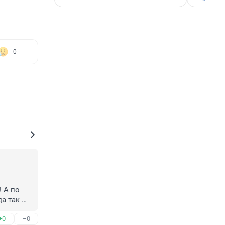
0
А по 
а так 
татам! 
+0
–0
Спросите 