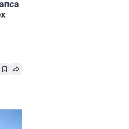
апса
ех