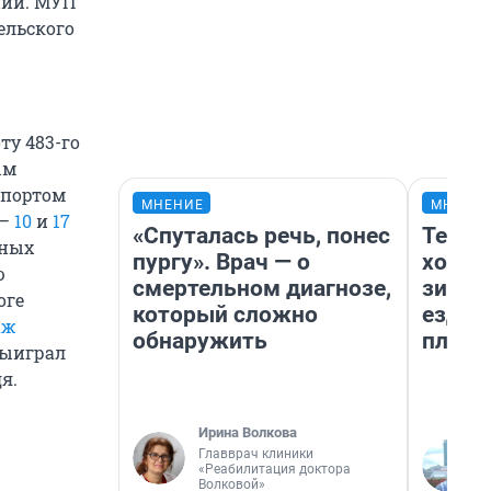
нии. МУП
ельского
ту 483-го
ым
спортом
МНЕНИЕ
МНЕНИ
 —
10
и
17
«Спуталась речь, понес
Тепло
зных
пургу». Врач — о
холод
ю
смертельном диагнозе,
зимой
оге
который сложно
ездит
аж
обнаружить
плюсы
выиграл
я.
Ирина Волкова
Главврач клиники
«Реабилитация доктора
Волковой»