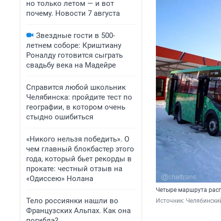
но только летом — и вот
почему. Новости 7 августа
Звездные гости в 500-
летнем соборе: Криштиану
Роналду готовится сыграть
свадьбу века на Мадейре
Справится любой школьник
Челябинска: пройдите тест по
географии, в котором очень
стыдно ошибиться
«Никого нельзя победить». О
чем главный блокбастер этого
года, который бьет рекорды в
прокате: честный отзыв на
«Одиссею» Нолана
Четыре маршрута рас
Тело россиянки нашли во
Источник: 
Челябинский
Французских Альпах. Как она
погибла?