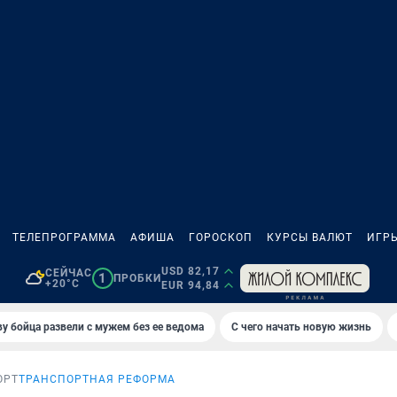
ТЕЛЕПРОГРАММА
АФИША
ГОРОСКОП
КУРСЫ ВАЛЮТ
ИГР
USD 82,17
СЕЙЧАС
1
ПРОБКИ
+20°C
EUR 94,84
у бойца развели с мужем без ее ведома
С чего начать новую жизнь
ОРТ
ТРАНСПОРТНАЯ РЕФОРМА