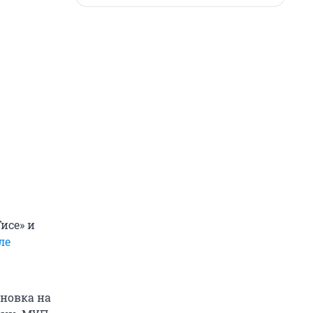
исе» и
ле
ановка на