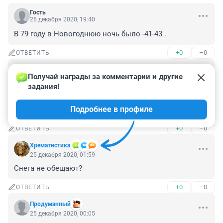
Гость
26 декабря 2020, 19:40
В 79 году в Новогоднюю ночь было -41-43 .
+0
–0
ОТВЕТИТЬ
Гость
25 декабря 2020, 08:47
Получай награды за комментарии и другие 
задания!
Я не древний, но в школе занятия отменяли часто и 
все шли в городской бор кататься на санках и лыжах. 
Подробнее в профиле
А в минус 40 жизнь только начинается...
+0
–0
ОТВЕТИТЬ
Хрематистика
25 декабря 2020, 01:59
Снега не обещают?
+0
–0
ОТВЕТИТЬ
Продуманный
25 декабря 2020, 00:05