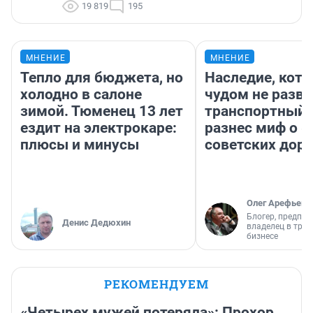
19 819
195
МНЕНИЕ
МНЕНИЕ
Тепло для бюджета, но
Наследие, кото
холодно в салоне
чудом не разва
зимой. Тюменец 13 лет
транспортный 
ездит на электрокаре:
разнес миф о 
плюсы и минусы
советских доро
Олег Арефьев
Блогер, предпри
Денис Дедюхин
владелец в тра
бизнесе
РЕКОМЕНДУЕМ
«Четырех мужей потеряла»: Прохор