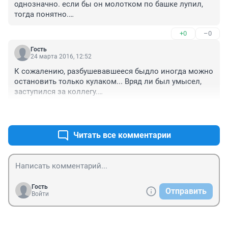
однозначно. если бы он молотком по башке лупил, 
тогда понятно.

а здесь - в ударе кулаком видеть умысел на тяжкий 
+0
–0
вред - нельзя, умысел был чистой воды на "побои", ну 
а должно квалифицироваться по ст.109 УК РФ 
Гость
"Причинение смерти по неосторожности". Лишение 
24 марта 2016, 12:52
свободы до 2-х лет.

К сожалению, разбушевавшееся быдло иногда можно 
 Причинением смерти по неосторожности в УК РФ 
остановить только кулаком... Вряд ли был умысел, 
признаётся действие или бездействие, объективно 
заступился за коллегу.

повлёкшее за собой смерть другого человека, но 
Если каждый синий дрыщ будет медсестер пинать, 
совершённое не умышленно, а в результате 
+2
–2
далеко пойдем... Правильно сделал, не расчитал 
неосторожности, то есть когда виновный не 
только... Жалко врача, нормальный мужик.
предвидел, хотя мог и должен был предвидеть, что 
Читать все комментарии
его деяние приведёт или может привести к смерти 
другого человека (преступная небрежность); либо же 
предвидел, но безосновательно предполагал, что 
этого не произойдёт, либо рассчитывал этого 
избежать (преступное легкомыслие).
Гость
Отправить
Войти