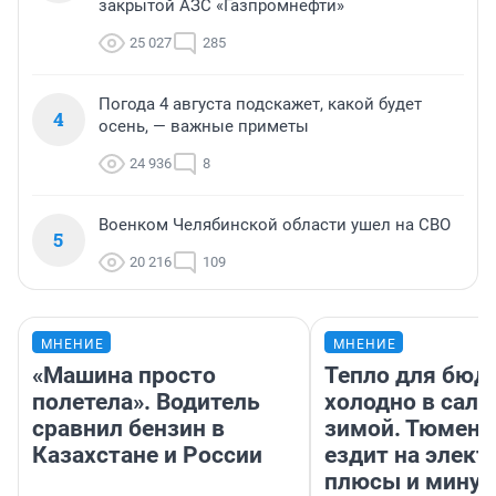
закрытой АЗС «Газпромнефти»
25 027
285
Погода 4 августа подскажет, какой будет
4
осень, — важные приметы
24 936
8
Военком Челябинской области ушел на СВО
5
20 216
109
МНЕНИЕ
МНЕНИЕ
«Машина просто
Тепло для бюд
полетела». Водитель
холодно в сало
сравнил бензин в
зимой. Тюмене
Казахстане и России
ездит на элект
плюсы и мину