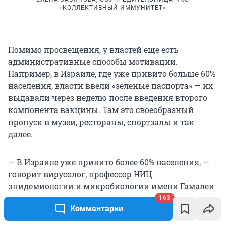
«КОЛЛЕКТИВНЫЙ ИММУНИТЕТ»
Помимо просвещения, у властей еще есть
административные способы мотивации.
Например, в Израиле, где уже привито больше 60%
населения, власти ввели «зеленые паспорта» — их
выдавали через неделю после введения второго
компонента вакцины. Там это своеобразный
пропуск в музеи, рестораны, спортзалы и так
далее.
— В Израиле уже привито более 60% населения, —
говорит вирусолог, профессор НИЦ
эпидемиологии и микробиологии имени Гамалеи
Анатолий Альтштейн. — Там совершенно явно
163
Комментарии
заболеваемость на уровне ста человек в день (с 29
апреля в Израиле выявляют меньше 100 случаев в