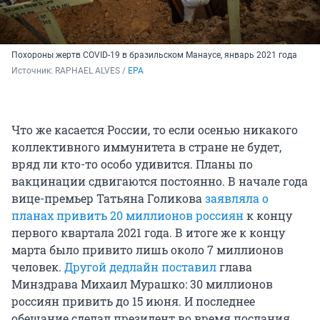
Похороны жертв COVID-19 в бразильском Манаусе, январь 2021 года
Источник: 
RAPHAEL ALVES / 
EPA
Что же касается России, то если осенью никакого
коллективного иммунитета в стране не будет,
вряд ли кто-то особо удивится. Планы по
вакцинации сдвигаются постоянно. В начале года
вице-премьер Татьяна Голикова
заявляла о
планах привить 20 миллионов россиян
к концу
первого квартала 2021 года. В итоге же к концу
марта было привито лишь около 7 миллионов
человек.
Другой дедлайн поставил
глава
Минздрава Михаил Мурашко: 30 миллионов
россиян привить до 15 июня. И последнее
обещание сделал президент во время послания