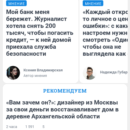
МНЕНИЕ
МНЕНИЕ
Мой банк меня
«Каждый открое
бережет. Журналист
то личное о цен
хотела снять 200
ошибки»: с как
тысяч, чтобы погасить
настроем нужн
кредит, — к ней домой
смотреть «Одис
приехала служба
чтобы она не
безопасности
выглядела как 
Ксения Владимирская
Надежда Губарь
Автор мнения
РЕКОМЕНДУЕМ
«Вам зачем он?»: дизайнер из Москвы
за свои деньги восстанавливает дом в
деревне Архангельской области
2 часа
1 591
5