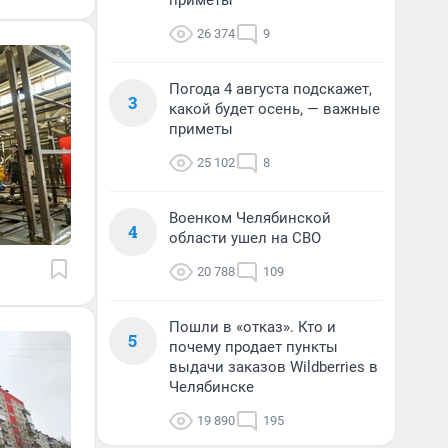
приметы
26 374
9
Погода 4 августа подскажет,
3
какой будет осень, — важные
приметы
25 102
8
Военком Челябинской
4
области ушел на СВО
20 788
109
Пошли в «отказ». Кто и
5
почему продает пункты
выдачи заказов Wildberries в
Челябинске
19 890
195