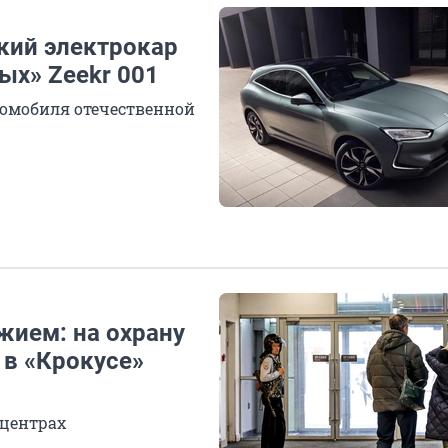
ский электрокар
рых» Zeekr 001
ромобиля отечественной
жием: на охрану
 в «Крокусе»
 центрах