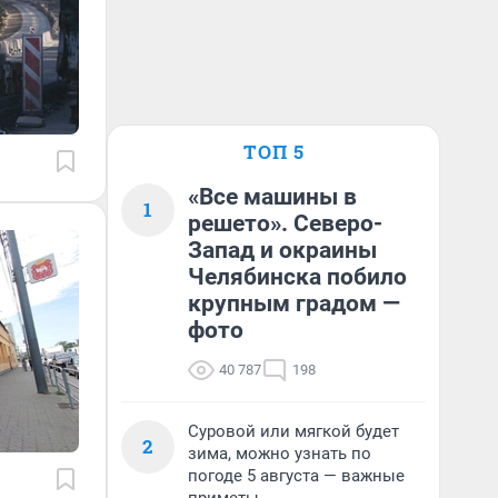
ТОП 5
«Все машины в
1
решето». Северо-
Запад и окраины
Челябинска побило
крупным градом —
фото
40 787
198
Суровой или мягкой будет
2
зима, можно узнать по
погоде 5 августа — важные