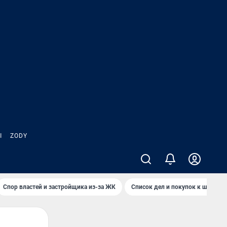
Ы
ZODY
Спор властей и застройщика из-за ЖК
Список дел и покупок к школе