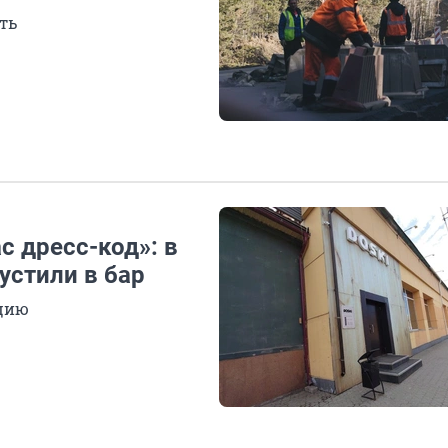
ть
с дресс-код»: в
устили в бар
ицию