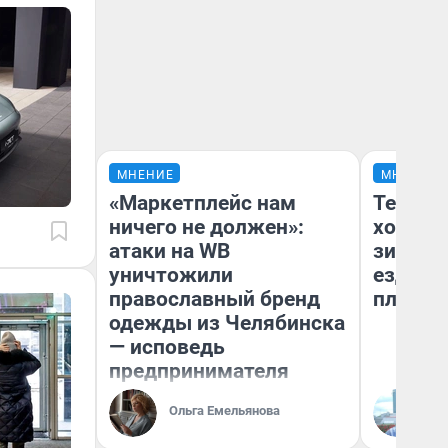
МНЕНИЕ
МНЕНИЕ
«Маркетплейс нам
Тепло 
ничего не должен»:
холодн
атаки на WB
зимой.
уничтожили
ездит н
православный бренд
плюсы 
одежды из Челябинска
— исповедь
предпринимателя
Ольга Емельянова
Д