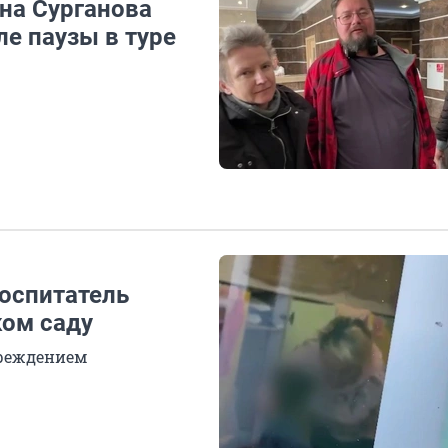
на Сурганова
ле паузы в туре
воспитатель
ком саду
чреждением