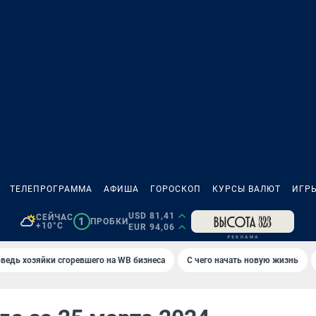
ТЕЛЕПРОГРАММА
АФИША
ГОРОСКОП
КУРСЫ ВАЛЮТ
ИГР
USD 81,41
СЕЙЧАС
1
ПРОБКИ
+10°C
EUR 94,06
ведь хозяйки сгоревшего на WB бизнеса
С чего начать новую жизнь