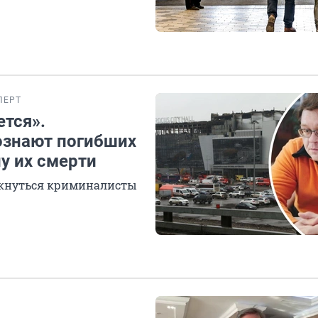
ПЕРТ
ется».
познают погибших
у их смерти
олкнуться криминалисты