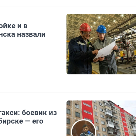
ойке и в
нска назвали
такси: боевик из
бирске — его