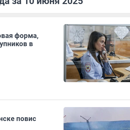
да за 10 июня 2025
овая форма,
тупников в
нске повис