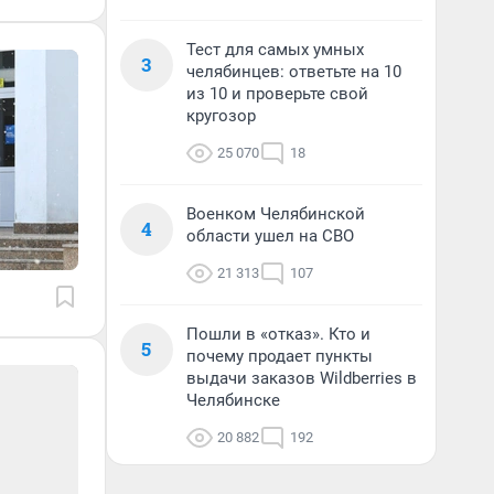
Тест для самых умных
3
челябинцев: ответьте на 10
из 10 и проверьте свой
кругозор
25 070
18
Военком Челябинской
4
области ушел на СВО
21 313
107
Пошли в «отказ». Кто и
5
почему продает пункты
выдачи заказов Wildberries в
Челябинске
20 882
192