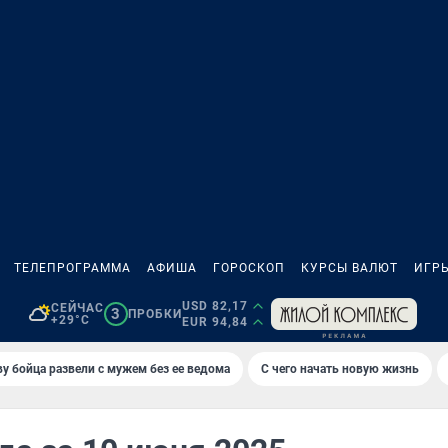
ТЕЛЕПРОГРАММА
АФИША
ГОРОСКОП
КУРСЫ ВАЛЮТ
ИГР
USD 82,17
СЕЙЧАС
3
ПРОБКИ
+29°C
EUR 94,84
у бойца развели с мужем без ее ведома
С чего начать новую жизнь