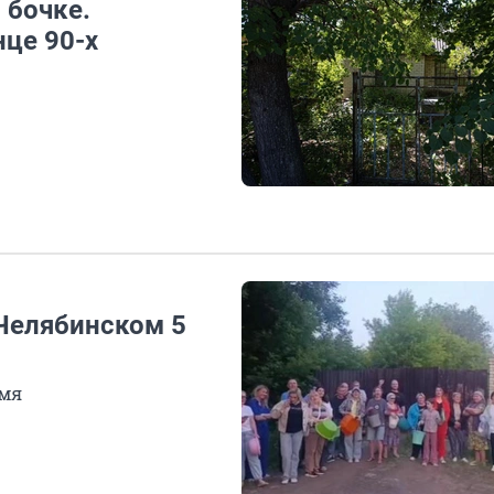
 бочке.
нце 90-х
 Челябинском 5
емя