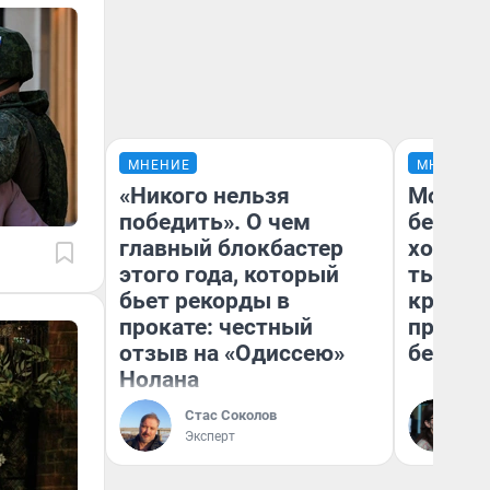
МНЕНИЕ
МНЕНИЕ
«Никого нельзя
Мой ба
победить». О чем
береже
главный блокбастер
хотела 
этого года, который
тысяч,
бьет рекорды в
кредит,
прокате: честный
приеха
отзыв на «Одиссею»
безопа
Нолана
Стас Соколов
Кс
Эксперт
Ав