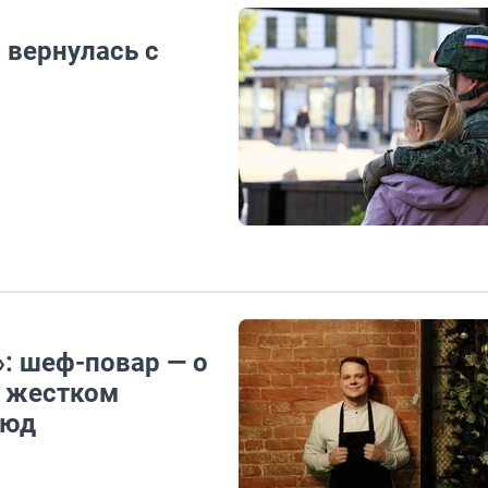
 вернулась с
»: шеф-повар — о
, жестком
люд