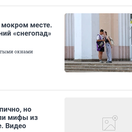
а мокром месте.
ний «снегопад»
рытыми окнами
пично, но
ли мифы из
. Видео