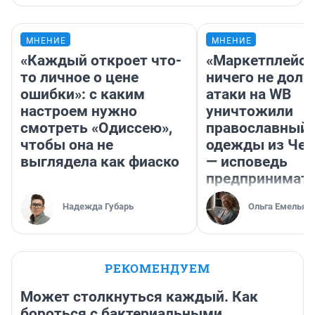
МНЕНИЕ
МНЕНИЕ
«Каждый откроет что-
«Маркетплейс 
то личное о цене
ничего не долж
ошибки»: с каким
атаки на WB
настроем нужно
уничтожили
смотреть «Одиссею»,
православный 
чтобы она не
одежды из Чел
выглядела как фиаско
— исповедь
предпринимат
Надежда Губарь
Ольга Емельян
РЕКОМЕНДУЕМ
Может столкнуться каждый. Как
бороться с бактериальными