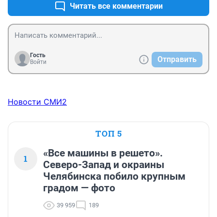
Читать все комментарии
издевательство, может разберется! Попросила внука 
написать, коли уж сама плохо в интернете 
разбираюсь, но достучусь все равно!
Гость
Отправить
Войти
Новости СМИ2
ТОП 5
«Все машины в решето».
1
Северо-Запад и окраины
Челябинска побило крупным
градом — фото
39 959
189