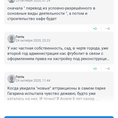
25 октября 2020, 07:24
сначала " перевод из условно-разрешённого в 
основные виды деятельности ", а потом и 
строительство кафе будет
+0
–0
Гость
24 октября 2020, 23:23
У нас частная собственность, сад, в черте города, уже 
второй год администрация нас фтуболит в связи с 
оформлением права на застройку под реконструкцию 
дома, уже устали искать правду! Разрешение говорят 
+0
–0
вам НИЧЕГО НЕ ДАСТ, постоянные отписки в 
предоставлении условного вида "под жилую 
Гость
застройку". В последний раз сослались на изменение 
24 октября 2020, 11:44
городостроительного регламента на комиссии 
Когда увидела "новые" аттракционы в самом парке 
правил!!! Масло-масляно, что хотят, то и воротят! 
Гагарина испытала чувство дежавю, будто уже 
Осталось только руками развести и сплясать. Уже и 
каталась на них. И точно! В Анапе 6 лет назад. 
слезно умоляла, а в ответ лишь усмешки. Коли уж с 
Представляю КАК их там укатали в курортном-то 
атракционом бизнес душат, то что о простых людях 
+0
–0
городе и теперь к нам привезли добивать видимо эту 
говорить, после таких новостей руки совсем у меня 
рухлядь.
опускаются, написала уже Путину В.В. на это 