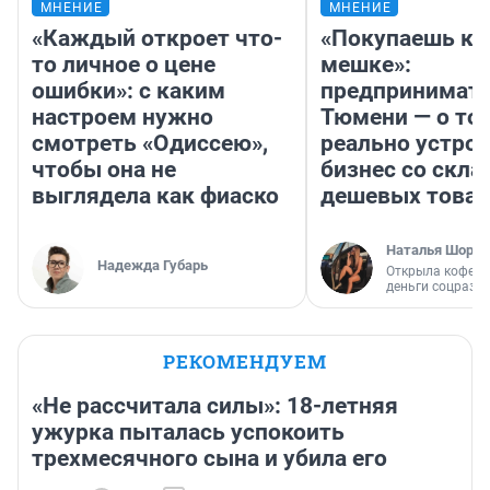
МНЕНИЕ
МНЕНИЕ
«Каждый откроет что-
«Покупаешь ко
то личное о цене
мешке»:
ошибки»: с каким
предпринимате
настроем нужно
Тюмени — о том
смотреть «Одиссею»,
реально устро
чтобы она не
бизнес со скл
выглядела как фиаско
дешевых това
Наталья Шорох
Надежда Губарь
Открыла кофейн
деньги соцразв
РЕКОМЕНДУЕМ
«Не рассчитала силы»: 18-летняя
ужурка пыталась успокоить
трехмесячного сына и убила его