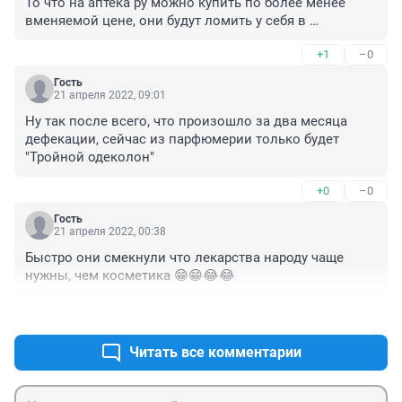
То что на аптека ру можно купить по более менее 
вменяемой цене, они будут ломить у себя в 
тридорога. к гадалке не ходи
+1
–0
Гость
21 апреля 2022, 09:01
Ну так после всего, что произошло за два месяца 
дефекации, сейчас из парфюмерии только будет 
"Тройной одеколон"
+0
–0
Гость
21 апреля 2022, 00:38
Быстро они смекнули что лекарства народу чаще 
нужны, чем косметика 😁😁😂😂
+0
–0
Читать все комментарии