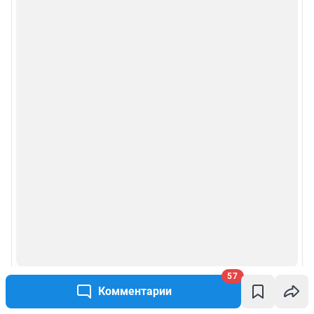
Условиями использования веб-портала и политикой
конфиденциальности персональных данных
Веб-портал распространяется в виде интернет-сервиса, специальные
действия по установке на стороне пользователя не требуются
Политика использования cookies
Рекомендательные системы
Пользовательское соглашение сервиса «Подписка без баннерной
рекламы»
© ООО «Интернет Технологии»
57
Комментарии