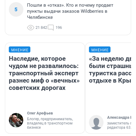
Пошли в «отказ». Кто и почему продает
5
пункты выдачи заказов Wildberries в
Челябинске
21 842
196
МНЕНИЕ
МНЕНИЕ
Наследие, которое
«За неделю две
чудом не развалилось:
были страшные
транспортный эксперт
туристка расск
разнес миф о «вечных»
отдыхе в Крым
советских дорогах
Олег Арефьев
Александра Ис
Блогер, предприниматель,
владелец в транспортном
заместитель гл
бизнесе
редактора 63.RU